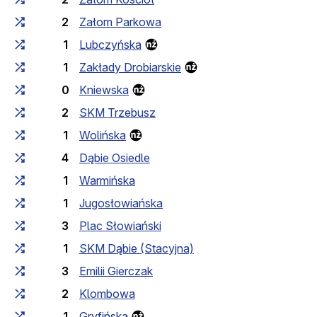
2
Załom Parkowa
1
Lubczyńska
1
Zakłady Drobiarskie
0
Kniewska
2
SKM Trzebusz
1
Wolińska
4
Dąbie Osiedle
1
Warmińska
1
Jugosłowiańska
3
Plac Słowiański
1
SKM Dąbie (Stacyjna)
3
Emilii Gierczak
2
Klombowa
1
Gryfińska