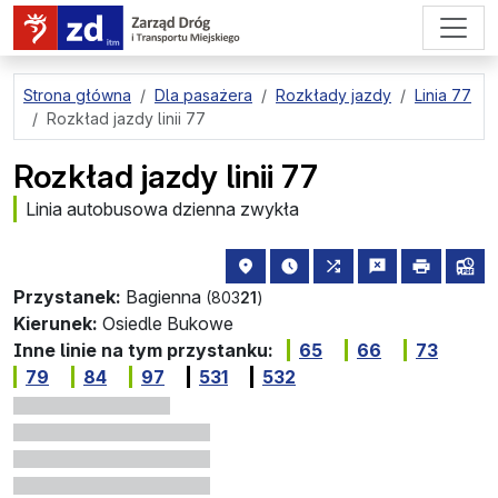
przejdź do treści strony
Strona główna
Dla pasażera
Rozkłady jazdy
Linia 77
Rozkład jazdy linii 77
Rozkład jazdy linii 77
Linia autobusowa dzienna zwykła
lokalizacja przystanku na mapie
najbliższe odjazdy z tego 
wszystkie linie zat
zgłoś przysta
drukuj
lin
Przystanek:
Bagienna
(803
21
)
Kierunek:
Osiedle Bukowe
Inne linie na tym przystanku:
65
66
73
79
84
97
531
532