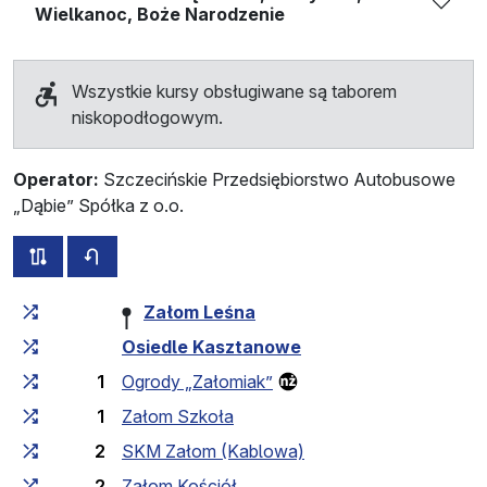
Wielkanoc, Boże Narodzenie
Wszystkie kursy obsługiwane są taborem
niskopodłogowym.
Operator:
Szczecińskie Przedsiębiorstwo Autobusowe
„Dąbie” Spółka z o.o.
wszystkie trasy tej linii
rozkład jazdy dla przeciwnego kierunku
Czas przejazdu narastająco
Czas przejazdu między 
Załom Leśna
Osiedle Kasztanowe
1
Ogrody „Załomiak”
1
Załom Szkoła
2
SKM Załom (Kablowa)
2
Załom Kościół