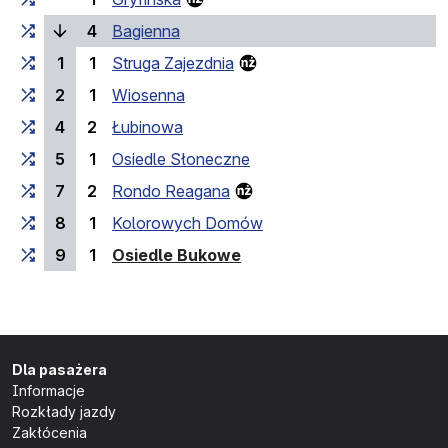
(bieżący przystanek)
4
Bagienna
1
1
Struga Zajezdnia
2
1
Wiosenna
4
2
Łubinowa
5
1
Osiedle Słoneczne
7
2
Rondo Reagana
8
1
Kolorowych Domów
(przystanek końcowy)
9
1
Osiedle Bukowe
Dla pasażera
Informacje
Rozkłady jazdy
Zakłócenia