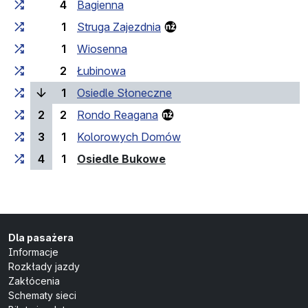
4
Bagienna
1
Struga Zajezdnia
1
Wiosenna
2
Łubinowa
(bieżący przystanek)
1
Osiedle Słoneczne
2
2
Rondo Reagana
3
1
Kolorowych Domów
(przystanek końcowy)
4
1
Osiedle Bukowe
Dla pasażera
Informacje
Rozkłady jazdy
Zakłócenia
Schematy sieci