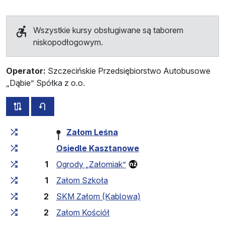
Wszystkie kursy obsługiwane są taborem
niskopodłogowym.
Operator:
Szczecińskie Przedsiębiorstwo Autobusowe
„Dąbie” Spółka z o.o.
wszystkie trasy tej linii
rozkład jazdy dla przeciwnego kierunku
Czas przejazdu narastająco
Czas przejazdu między 
Załom Leśna
Osiedle Kasztanowe
1
Ogrody „Załomiak”
1
Załom Szkoła
2
SKM Załom (Kablowa)
2
Załom Kościół