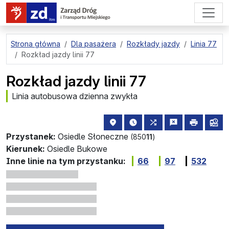
przejdź do treści strony
Strona główna
Dla pasażera
Rozkłady jazdy
Linia 77
Rozkład jazdy linii 77
Rozkład jazdy linii 77
Linia autobusowa dzienna zwykła
lokalizacja przystanku na mapie
najbliższe odjazdy z tego 
wszystkie linie zat
zgłoś przysta
drukuj
lin
Przystanek:
Osiedle Słoneczne
(850
11
)
Kierunek:
Osiedle Bukowe
Inne linie na tym przystanku:
66
97
532