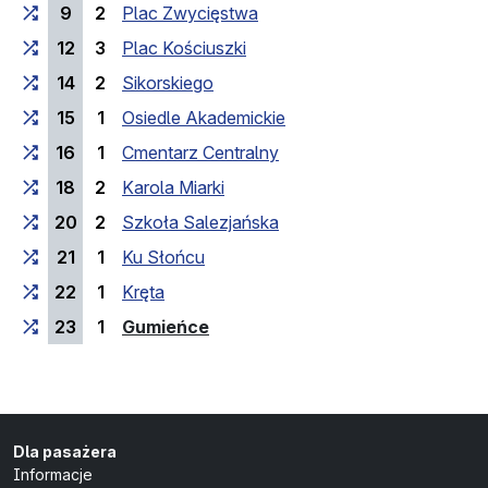
9
2
Plac Zwycięstwa
12
3
Plac Kościuszki
14
2
Sikorskiego
15
1
Osiedle Akademickie
16
1
Cmentarz Centralny
18
2
Karola Miarki
20
2
Szkoła Salezjańska
21
1
Ku Słońcu
22
1
Kręta
(przystanek końcowy)
23
1
Gumieńce
Dla pasażera
Informacje