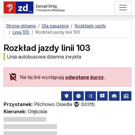
przejdź do treści strony
Strona główna
Dla pasażera
Rozkłady jazdy
Linia 103
Rozkład jazdy linii 103
Rozkład jazdy linii 103
Linia autobusowa dzienna zwykła
Na tej linii występują
odwołane kursy
.
lokalizacja przystanku na mapie
najbliższe odjazdy z tego 
wszystkie linie zatr
zgłoś przysta
drukuj
lin
Przystanek:
Pilchowo Osiedle
(503
11
)
Kierunek:
Głębokie