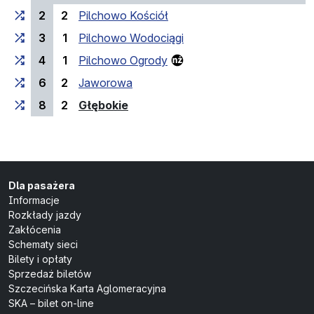
2
2
Pilchowo Kościół
3
1
Pilchowo Wodociągi
4
1
Pilchowo Ogrody
6
2
Jaworowa
(przystanek końcowy)
8
2
Głębokie
Dla pasażera
Informacje
Rozkłady jazdy
Zakłócenia
Schematy sieci
Bilety i opłaty
Sprzedaż biletów
Szczecińska Karta Aglomeracyjna
SKA – bilet on-line