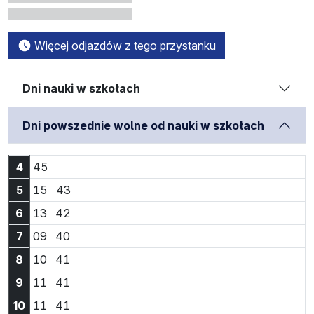
Więcej odjazdów z tego przystanku
Dni nauki w szkołach
Dni powszednie wolne od nauki w szkołach
Godzina 4:45
4
45
Godzina 5:15
Godzina 5:43
5
15
43
Godzina 6:13
Godzina 6:42
6
13
42
Godzina 7:09
Godzina 7:40
7
09
40
Godzina 8:10
Godzina 8:41
8
10
41
Godzina 9:11
Godzina 9:41
9
11
41
Godzina 10:11
Godzina 10:41
10
11
41