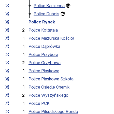
Police Kamienna
Police Dubois
Police Rynek
2
Police Kołłątaja
1
Police Mazurska Kościół
1
Police Dąbrówka
1
Police Przybora
2
Police Grzybowa
1
Police Piaskowa
1
Police Piaskowa Szkoła
1
Police Osiedle Chemik
2
Police Wyszyńskiego
1
Police PCK
1
Police Piłsudskiego Rondo