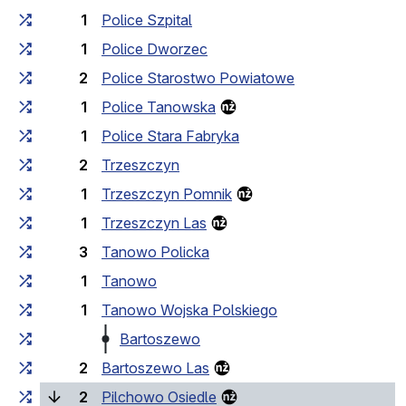
1
Police Szpital
1
Police Dworzec
2
Police Starostwo Powiatowe
1
Police Tanowska
1
Police Stara Fabryka
2
Trzeszczyn
1
Trzeszczyn Pomnik
1
Trzeszczyn Las
3
Tanowo Policka
1
Tanowo
1
Tanowo Wojska Polskiego
Bartoszewo
2
Bartoszewo Las
(bieżący przystanek)
2
Pilchowo Osiedle