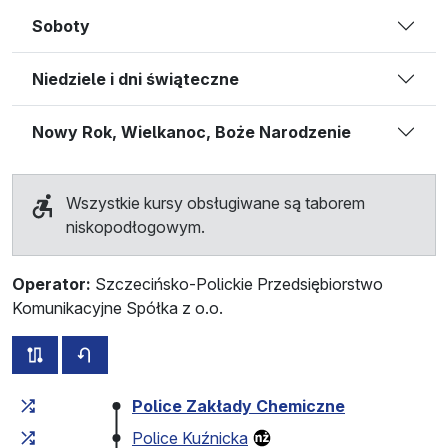
Soboty
Niedziele i dni świąteczne
Nowy Rok, Wielkanoc, Boże Narodzenie
Wszystkie kursy obsługiwane są taborem
niskopodłogowym.
Operator:
Szczecińsko-Polickie Przedsiębiorstwo
Komunikacyjne Spółka z o.o.
wszystkie trasy tej linii
rozkład jazdy dla przeciwnego kierunku
Czas przejazdu narastająco
Czas przejazdu między 
Police Zakłady Chemiczne
Police Kuźnicka