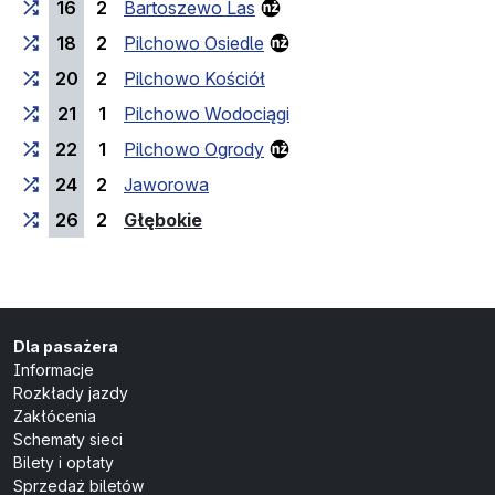
16
2
Bartoszewo Las
18
2
Pilchowo Osiedle
20
2
Pilchowo Kościół
21
1
Pilchowo Wodociągi
22
1
Pilchowo Ogrody
24
2
Jaworowa
(przystanek końcowy)
26
2
Głębokie
Dla pasażera
Informacje
Rozkłady jazdy
Zakłócenia
Schematy sieci
Bilety i opłaty
Sprzedaż biletów