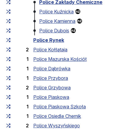
Czas przejazdu narastająco
Czas przejazdu między 
Police Zakłady Chemiczne
Police Kuźnicka
Police Kamienna
Police Dubois
Police Rynek
2
Police Kołłątaja
1
Police Mazurska Kościół
1
Police Dąbrówka
1
Police Przybora
2
Police Grzybowa
1
Police Piaskowa
1
Police Piaskowa Szkoła
1
Police Osiedle Chemik
2
Police Wyszyńskiego