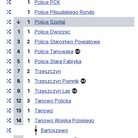
1
Police PCK
1
Police Piłsudskiego Rondo
(bieżący przystanek)
1
Police Szpital
1
1
Police Dworzec
3
2
Police Starostwo Powiatowe
4
1
Police Tanowska
5
1
Police Stara Fabryka
7
2
Trzeszczyn
8
1
Trzeszczyn Pomnik
9
1
Trzeszczyn Las
12
3
Tanowo Policka
13
1
Tanowo
14
1
Tanowo Wojska Polskiego
Bartoszewo