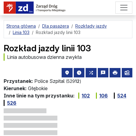
przejdź do treści strony
Strona główna
Dla pasażera
Rozkłady jazdy
Linia 103
Rozkład jazdy linii 103
Rozkład jazdy linii 103
Linia autobusowa dzienna zwykła
lokalizacja przystanku na mapie
najbliższe odjazdy z tego 
wszystkie linie zatr
zgłoś przysta
drukuj
lin
Przystanek:
Police Szpital
(529
12
)
Kierunek:
Głębokie
Inne linie na tym przystanku:
102
106
524
526