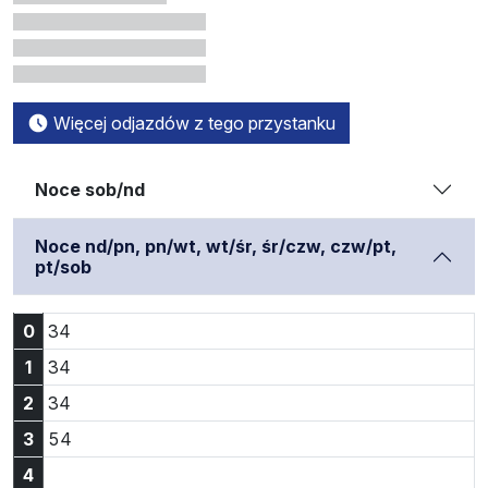
Więcej odjazdów z tego przystanku
Noce sob/nd
Noce nd/pn, pn/wt, wt/śr, śr/czw, czw/pt,
pt/sob
Godzina 0:34
0
34
Godzina 1:34
1
34
Godzina 2:34
2
34
Godzina 3:54
3
54
4