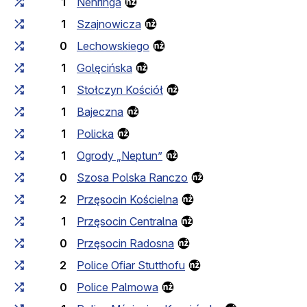
1
Nehringa
1
Szajnowicza
0
Lechowskiego
1
Golęcińska
1
Stołczyn Kościół
1
Bajeczna
1
Policka
1
Ogrody „Neptun”
0
Szosa Polska Ranczo
2
Przęsocin Kościelna
1
Przęsocin Centralna
0
Przęsocin Radosna
2
Police Ofiar Stutthofu
0
Police Palmowa