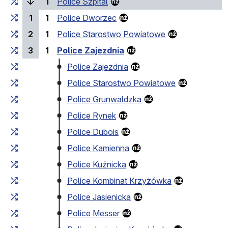
(bieżący przystanek)
1
Police Szpital
1
1
Police Dworzec
2
1
Police Starostwo Powiatowe
3
1
Police Zajezdnia
Police Zajezdnia
Police Starostwo Powiatowe
Police Grunwaldzka
Police Rynek
Police Dubois
Police Kamienna
Police Kuźnicka
Police Kombinat Krzyżówka
Police Jasienicka
Police Messer