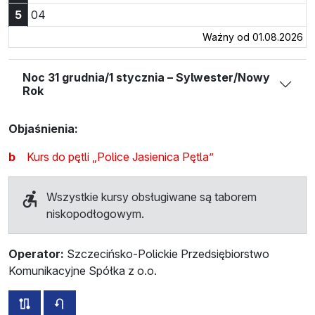
Godzina 5:04
5
04
Ważny od 01.08.2026
Noc 31 grudnia/1 stycznia – Sylwester/Nowy
Rok
Objaśnienia:
b
Kurs do pętli „Police Jasienica Pętla”
Wszystkie kursy obsługiwane są taborem
niskopodłogowym.
Operator:
Szczecińsko-Polickie Przedsiębiorstwo
Komunikacyjne Spółka z o.o.
wszystkie trasy tej linii
rozkład jazdy dla przeciwnego kierunku