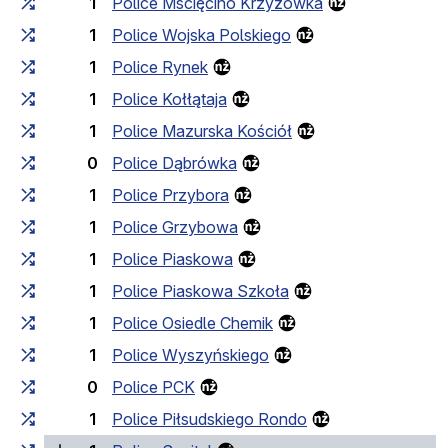
1
Police Mścięcino Krzyżówka
1
Police Wojska Polskiego
1
Police Rynek
1
Police Kołłątaja
1
Police Mazurska Kościół
0
Police Dąbrówka
1
Police Przybora
1
Police Grzybowa
1
Police Piaskowa
1
Police Piaskowa Szkoła
1
Police Osiedle Chemik
1
Police Wyszyńskiego
0
Police PCK
1
Police Piłsudskiego Rondo