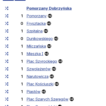
Czas przejazdu narastająco
Czas przejazdu między 
Pomorzany Dobrzyńska
1
Pomorzany
0
Frysztacka
1
Szpitalna
0
Dunikowskiego
1
Milczańska
1
Mieszka I
1
Plac Szyrockiego
1
Szwoleżerów
1
Narutowicza
1
Plac Kościuszki
1
Piastów
1
Plac Szarych Szeregów