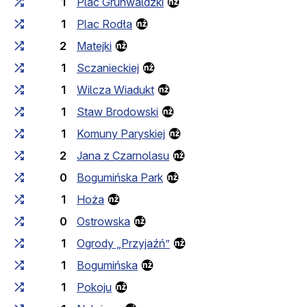
1
Plac Grunwaldzki
1
Plac Rodła
2
Matejki
1
Sczanieckiej
1
Wilcza Wiadukt
1
Staw Brodowski
1
Komuny Paryskiej
2
Jana z Czarnolasu
0
Bogumińska Park
1
Hoża
0
Ostrowska
1
Ogrody „Przyjaźń”
1
Bogumińska
1
Pokoju