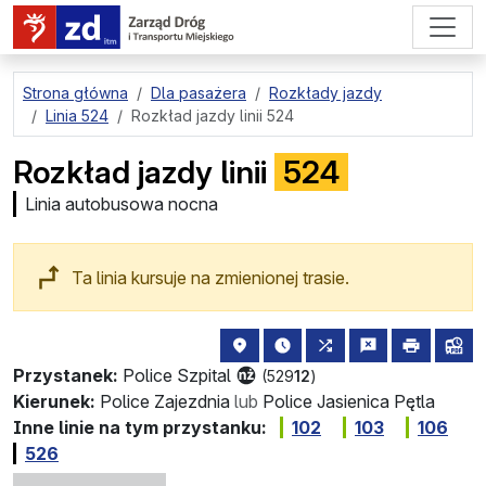
przejdź do treści strony
Strona główna
Dla pasażera
Rozkłady jazdy
Linia 524
Rozkład jazdy linii 524
Rozkład jazdy linii
524
Linia autobusowa nocna
Ta linia kursuje na zmienionej trasie.
lokalizacja przystanku na mapie
najbliższe odjazdy z tego 
wszystkie linie zatr
zgłoś przysta
drukuj
lin
Przystanek:
Police Szpital
(529
12
)
Kierunek:
Police Zajezdnia
lub
Police Jasienica Pętla
Inne linie na tym przystanku:
102
103
106
526