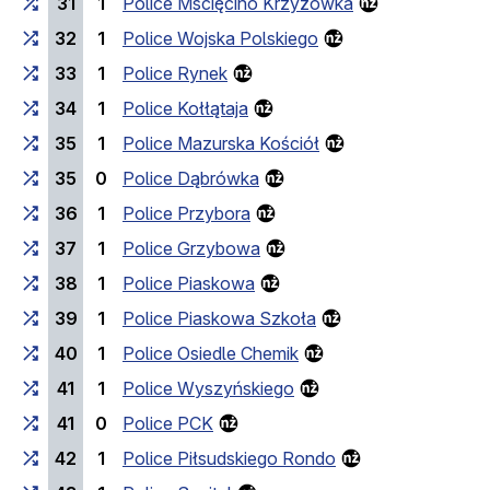
31
1
Police Mścięcino Krzyżówka
32
1
Police Wojska Polskiego
33
1
Police Rynek
34
1
Police Kołłątaja
35
1
Police Mazurska Kościół
35
0
Police Dąbrówka
36
1
Police Przybora
37
1
Police Grzybowa
38
1
Police Piaskowa
39
1
Police Piaskowa Szkoła
40
1
Police Osiedle Chemik
41
1
Police Wyszyńskiego
41
0
Police PCK
42
1
Police Piłsudskiego Rondo