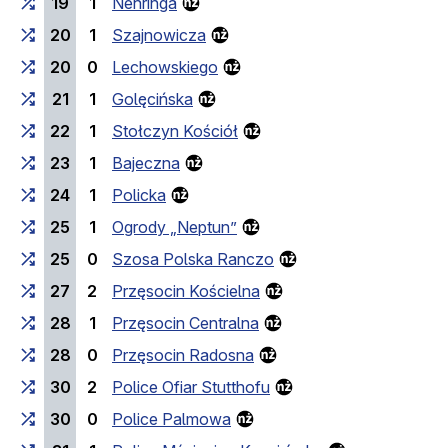
19
1
Nehringa
20
1
Szajnowicza
20
0
Lechowskiego
21
1
Golęcińska
22
1
Stołczyn Kościół
23
1
Bajeczna
24
1
Policka
25
1
Ogrody „Neptun”
25
0
Szosa Polska Ranczo
27
2
Przęsocin Kościelna
28
1
Przęsocin Centralna
28
0
Przęsocin Radosna
30
2
Police Ofiar Stutthofu
30
0
Police Palmowa