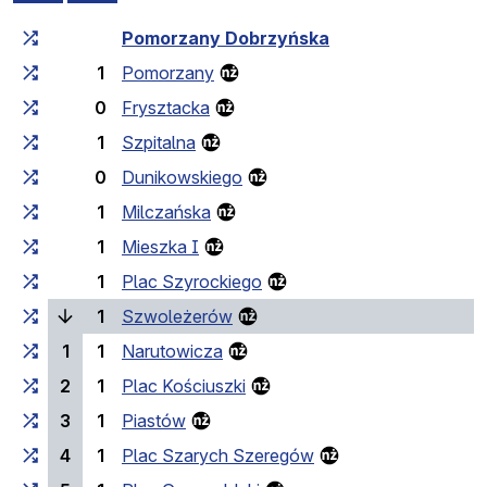
Czas przejazdu narastająco
Czas przejazdu między 
Pomorzany Dobrzyńska
1
Pomorzany
0
Frysztacka
1
Szpitalna
0
Dunikowskiego
1
Milczańska
1
Mieszka I
1
Plac Szyrockiego
(bieżący przystanek)
1
Szwoleżerów
1
1
Narutowicza
2
1
Plac Kościuszki
3
1
Piastów
4
1
Plac Szarych Szeregów