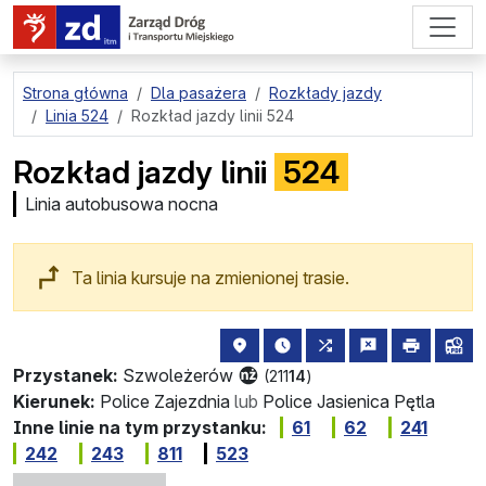
przejdź do treści strony
Strona główna
Dla pasażera
Rozkłady jazdy
Linia 524
Rozkład jazdy linii 524
Rozkład jazdy linii
524
Linia autobusowa nocna
Ta linia kursuje na zmienionej trasie.
lokalizacja przystanku na mapie
najbliższe odjazdy z tego 
wszystkie linie zat
zgłoś przysta
drukuj
lin
Przystanek:
Szwoleżerów
(211
14
)
Kierunek:
Police Zajezdnia
lub
Police Jasienica Pętla
Inne linie na tym przystanku:
61
62
241
242
243
811
523