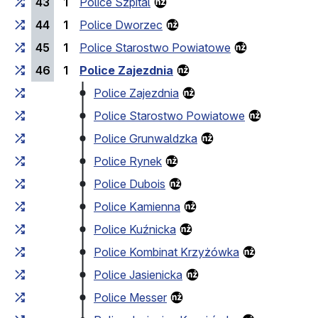
43
1
Police Szpital
44
1
Police Dworzec
45
1
Police Starostwo Powiatowe
46
1
Police Zajezdnia
Police Zajezdnia
Police Starostwo Powiatowe
Police Grunwaldzka
Police Rynek
Police Dubois
Police Kamienna
Police Kuźnicka
Police Kombinat Krzyżówka
Police Jasienicka
Police Messer