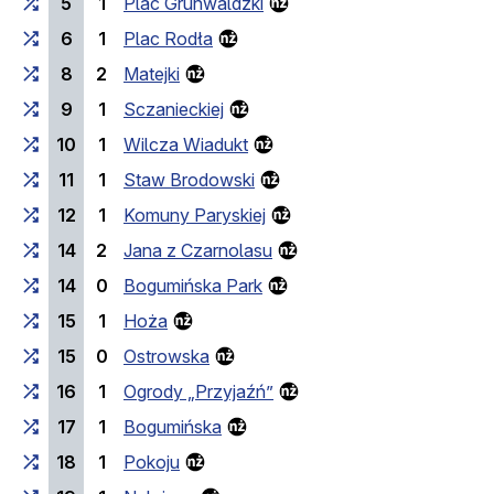
5
1
Plac Grunwaldzki
6
1
Plac Rodła
8
2
Matejki
9
1
Sczanieckiej
10
1
Wilcza Wiadukt
11
1
Staw Brodowski
12
1
Komuny Paryskiej
14
2
Jana z Czarnolasu
14
0
Bogumińska Park
15
1
Hoża
15
0
Ostrowska
16
1
Ogrody „Przyjaźń”
17
1
Bogumińska
18
1
Pokoju