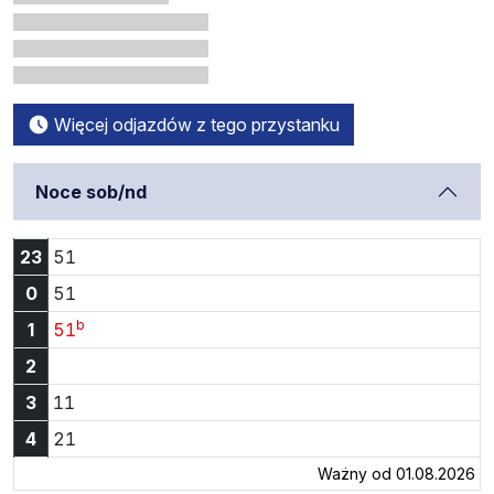
Więcej odjazdów z tego przystanku
Noce sob/nd
Godzina 23:51
23
51
Godzina 0:51
0
51
b
Godzina 1:51
1
51
2
Godzina 3:11
3
11
Godzina 4:21
4
21
Ważny od 01.08.2026