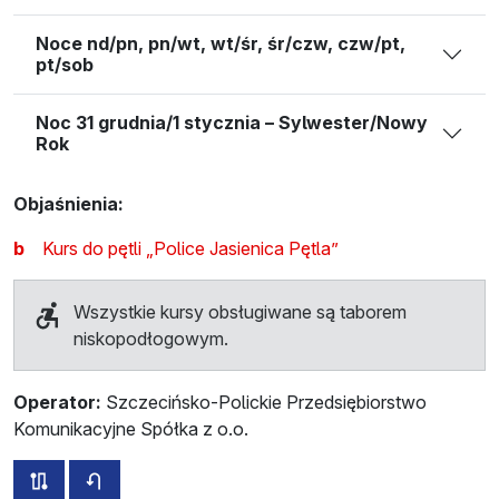
Noce nd/pn, pn/wt, wt/śr, śr/czw, czw/pt,
pt/sob
Noc 31 grudnia/1 stycznia – Sylwester/Nowy
Rok
Objaśnienia:
b
Kurs do pętli „Police Jasienica Pętla”
Wszystkie kursy obsługiwane są taborem
niskopodłogowym.
Operator:
Szczecińsko-Polickie Przedsiębiorstwo
Komunikacyjne Spółka z o.o.
wszystkie trasy tej linii
rozkład jazdy dla przeciwnego kierunku