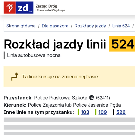
przejdź do treści strony
Strona główna
Dla pasażera
Rozkłady jazdy
Linia 524
Rozkład jazdy linii
524
Linia autobusowa nocna
Ta linia kursuje na zmienionej trasie.
Przystanek:
Police Piaskowa Szkoła
(524
11
)
Kierunek:
Police Zajezdnia
lub
Police Jasienica Pętla
Inne linie na tym przystanku:
103
109
526