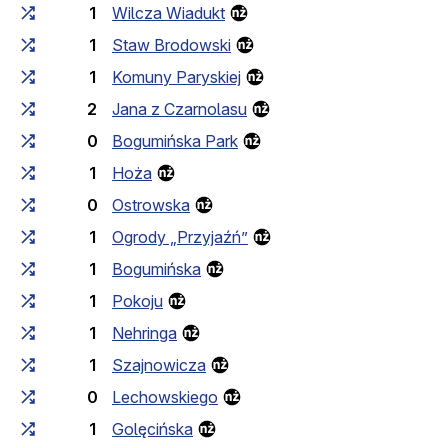
1
Wilcza Wiadukt
1
Staw Brodowski
1
Komuny Paryskiej
2
Jana z Czarnolasu
0
Bogumińska Park
1
Hoża
0
Ostrowska
1
Ogrody „Przyjaźń”
1
Bogumińska
1
Pokoju
1
Nehringa
1
Szajnowicza
0
Lechowskiego
1
Golęcińska