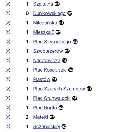
1
Szpitalna
0
Dunikowskiego
1
Milczańska
1
Mieszka I
1
Plac Szyrockiego
1
Szwoleżerów
1
Narutowicza
1
Plac Kościuszki
1
Piastów
1
Plac Szarych Szeregów
1
Plac Grunwaldzki
1
Plac Rodła
2
Matejki
1
Sczanieckiej