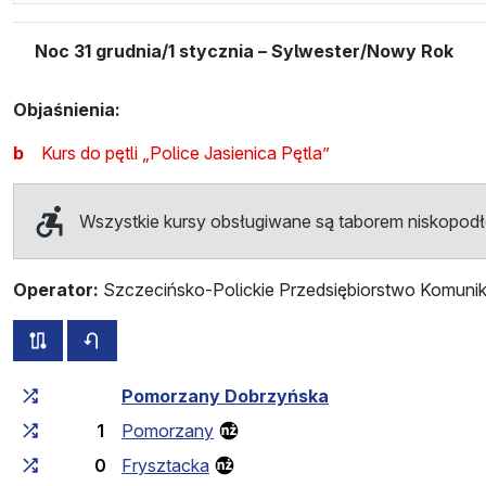
Noc 31 grudnia/1 stycznia – Sylwester/Nowy Rok
Objaśnienia:
b
Kurs do pętli „Police Jasienica Pętla”
Wszystkie kursy obsługiwane są taborem niskopo
Operator:
Szczecińsko-Polickie Przedsiębiorstwo Komunik
wszystkie trasy tej linii
rozkład jazdy dla przeciwnego kierunku
Czas przejazdu narastająco
Czas przejazdu między 
Pomorzany Dobrzyńska
1
Pomorzany
0
Frysztacka