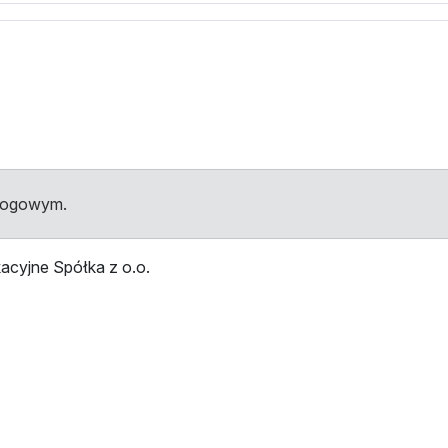
dłogowym.
acyjne Spółka z o.o.
przystankami
Przystanek