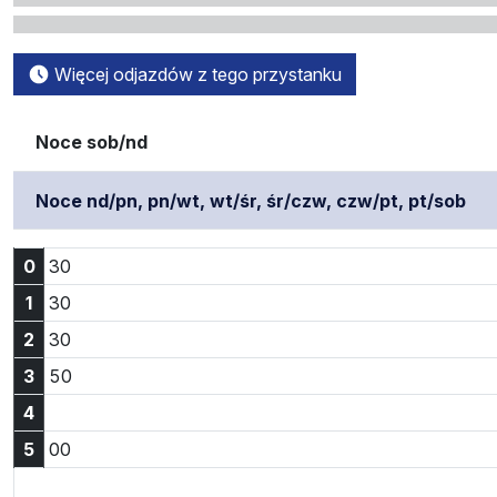
Więcej odjazdów z tego przystanku
Noce sob/nd
Noce nd/pn, pn/wt, wt/śr, śr/czw, czw/pt, pt/sob
Godzina 0:30
0
30
Godzina 1:30
1
30
Godzina 2:30
2
30
Godzina 3:50
3
50
4
Godzina 5:00
5
00