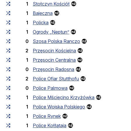
1
Stołczyn Kościół
1
Bajeczna
1
Policka
1
Ogrody „Neptun”
0
Szosa Polska Ranczo
2
Przęsocin Kościelna
1
Przęsocin Centralna
0
Przęsocin Radosna
2
Police Ofiar Stutthofu
0
Police Palmowa
1
Police Mścięcino Krzyżówka
1
Police Wojska Polskiego
1
Police Rynek
1
Police Kołłątaja