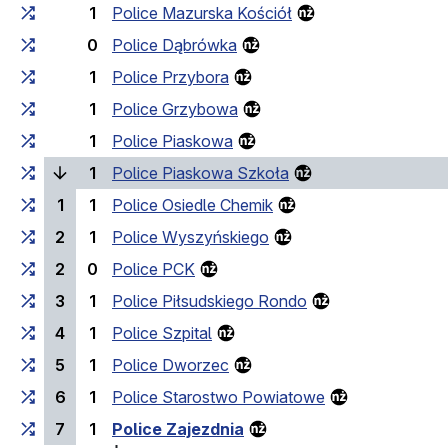
1
Police Mazurska Kościół
0
Police Dąbrówka
1
Police Przybora
1
Police Grzybowa
1
Police Piaskowa
(bieżący przystan
1
Police Piaskowa Szkoła
1
1
Police Osiedle Chemik
2
1
Police Wyszyńskiego
2
0
Police PCK
3
1
Police Piłsudskiego Rondo
4
1
Police Szpital
5
1
Police Dworzec
6
1
Police Starostwo Powiatowe
7
1
Police Zajezdnia