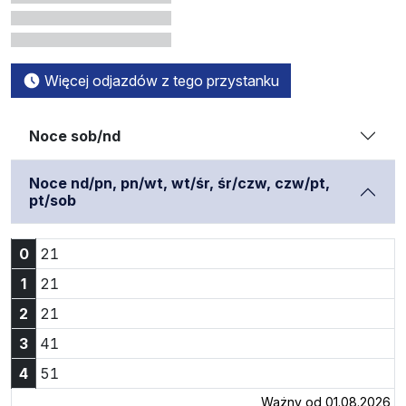
Więcej odjazdów z tego przystanku
Noce sob/nd
Noce nd/pn, pn/wt, wt/śr, śr/czw, czw/pt,
pt/sob
Godzina 0:21
0
21
Godzina 1:21
1
21
Godzina 2:21
2
21
Godzina 3:41
3
41
Godzina 4:51
4
51
Ważny od 01.08.2026