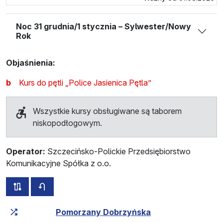
Noc 31 grudnia/1 stycznia – Sylwester/Nowy
Rok
Objaśnienia:
b
Kurs do pętli „Police Jasienica Pętla”
Wszystkie kursy obsługiwane są taborem
niskopodłogowym.
Operator:
Szczecińsko-Polickie Przedsiębiorstwo
Komunikacyjne Spółka z o.o.
wszystkie trasy tej linii
rozkład jazdy dla przeciwnego kierunku
Czas przejazdu narastająco
Czas przejazdu między 
Pomorzany Dobrzyńska