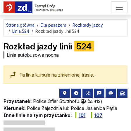
przejdź do treści strony
Strona główna
Dla pasażera
Rozkłady jazdy
Linia 524
Rozkład jazdy linii 524
Rozkład jazdy linii
524
Linia autobusowa nocna
Ta linia kursuje na zmienionej trasie.
lokalizacja przystanku na mapie
najbliższe odjazdy z tego 
wszystkie linie zatr
zgłoś przysta
drukuj
lin
Przystanek:
Police Ofiar Stutthofu
(554
12
)
Kierunek:
Police Zajezdnia
lub
Police Jasienica Pętla
Inne linie na tym przystanku:
101
107