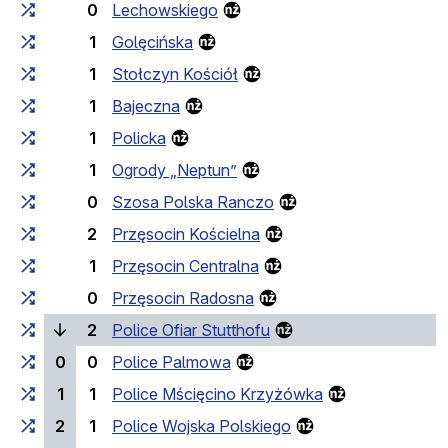
0
Lechowskiego
1
Golęcińska
1
Stołczyn Kościół
1
Bajeczna
1
Policka
1
Ogrody „Neptun”
0
Szosa Polska Ranczo
2
Przęsocin Kościelna
1
Przęsocin Centralna
0
Przęsocin Radosna
(bieżący przystanek)
2
Police Ofiar Stutthofu
0
0
Police Palmowa
1
1
Police Mścięcino Krzyżówka
2
1
Police Wojska Polskiego