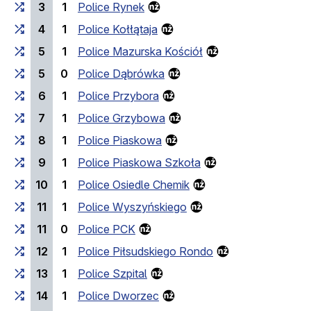
3
1
Police Rynek
4
1
Police Kołłątaja
5
1
Police Mazurska Kościół
5
0
Police Dąbrówka
6
1
Police Przybora
7
1
Police Grzybowa
8
1
Police Piaskowa
9
1
Police Piaskowa Szkoła
10
1
Police Osiedle Chemik
11
1
Police Wyszyńskiego
11
0
Police PCK
12
1
Police Piłsudskiego Rondo
13
1
Police Szpital
14
1
Police Dworzec