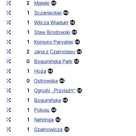
2
Matejki
1
Sczanieckiej
1
Wilcza Wiadukt
1
Staw Brodowski
1
Komuny Paryskiej
2
Jana z Czarnolasu
0
Bogumińska Park
1
Hoża
0
Ostrowska
1
Ogrody „Przyjaźń”
1
Bogumińska
1
Pokoju
1
Nehringa
1
Szajnowicza