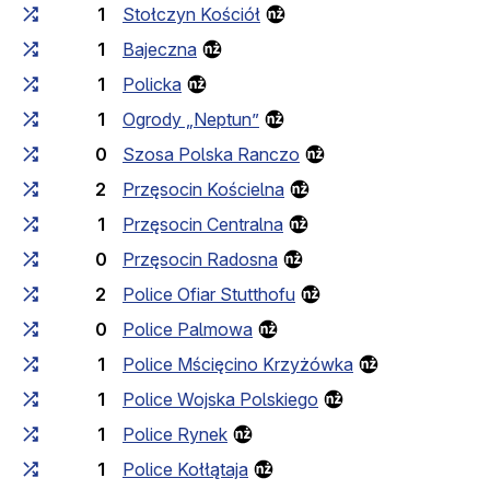
1
Stołczyn Kościół
1
Bajeczna
1
Policka
1
Ogrody „Neptun”
0
Szosa Polska Ranczo
2
Przęsocin Kościelna
1
Przęsocin Centralna
0
Przęsocin Radosna
2
Police Ofiar Stutthofu
0
Police Palmowa
1
Police Mścięcino Krzyżówka
1
Police Wojska Polskiego
1
Police Rynek
1
Police Kołłątaja