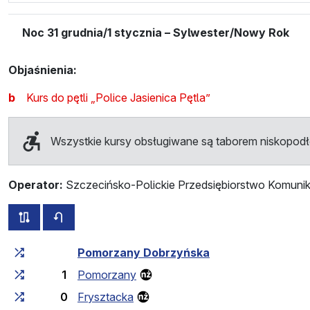
Noc 31 grudnia/1 stycznia – Sylwester/Nowy Rok
Objaśnienia:
b
Kurs do pętli „Police Jasienica Pętla”
Wszystkie kursy obsługiwane są taborem niskopo
Operator:
Szczecińsko-Polickie Przedsiębiorstwo Komunik
wszystkie trasy tej linii
rozkład jazdy dla przeciwnego kierunku
Czas przejazdu narastająco
Czas przejazdu między 
Pomorzany Dobrzyńska
1
Pomorzany
0
Frysztacka