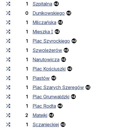
1
Szpitalna
0
Dunikowskiego
1
Milczańska
1
Mieszka I
1
Plac Szyrockiego
1
Szwoleżerów
1
Narutowicza
1
Plac Kościuszki
1
Piastów
1
Plac Szarych Szeregów
1
Plac Grunwaldzki
1
Plac Rodła
2
Matejki
1
Sczanieckiej