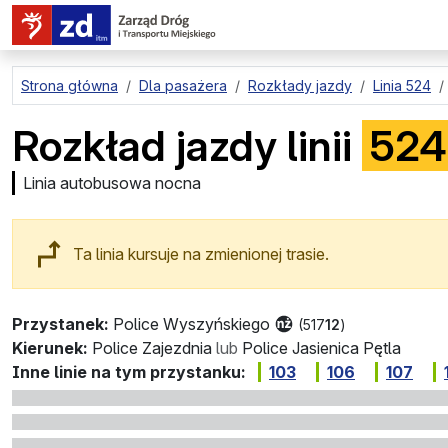
przejdź do treści strony
Strona główna
Dla pasażera
Rozkłady jazdy
Linia 524
Rozkład jazdy linii
524
Linia autobusowa nocna
Ta linia kursuje na zmienionej trasie.
Przystanek:
Police Wyszyńskiego
(517
12
)
Kierunek:
Police Zajezdnia
lub
Police Jasienica Pętla
Inne linie na tym przystanku:
103
106
107