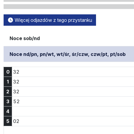
Więcej odjazdów z tego przystanku
Noce sob/nd
Noce nd/pn, pn/wt, wt/śr, śr/czw, czw/pt, pt/sob
Godzina 0:32
0
32
Godzina 1:32
1
32
Godzina 2:32
2
32
Godzina 3:52
3
52
4
Godzina 5:02
5
02