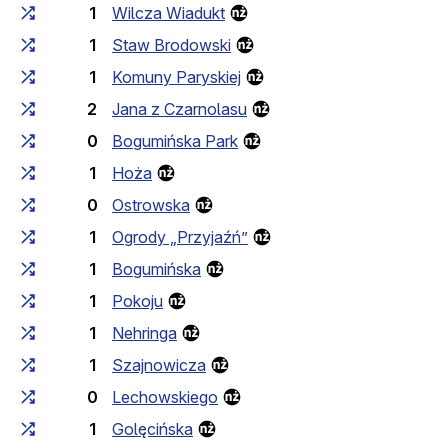
1
Wilcza Wiadukt
1
Staw Brodowski
1
Komuny Paryskiej
2
Jana z Czarnolasu
0
Bogumińska Park
1
Hoża
0
Ostrowska
1
Ogrody „Przyjaźń”
1
Bogumińska
1
Pokoju
1
Nehringa
1
Szajnowicza
0
Lechowskiego
1
Golęcińska