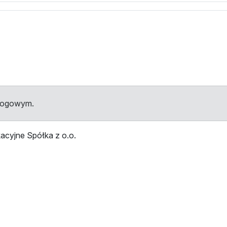
dłogowym.
acyjne Spółka z o.o.
przystankami
Przystanek