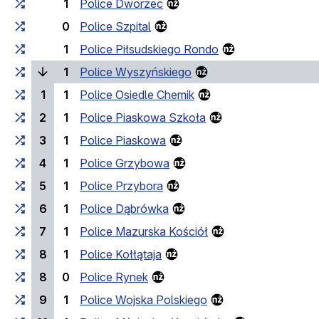
1
Police Dworzec
0
Police Szpital
1
Police Piłsudskiego Rondo
(bieżący przystanek)
1
Police Wyszyńskiego
1
1
Police Osiedle Chemik
2
1
Police Piaskowa Szkoła
3
1
Police Piaskowa
4
1
Police Grzybowa
5
1
Police Przybora
6
1
Police Dąbrówka
7
1
Police Mazurska Kościół
8
1
Police Kołłątaja
8
0
Police Rynek
9
1
Police Wojska Polskiego