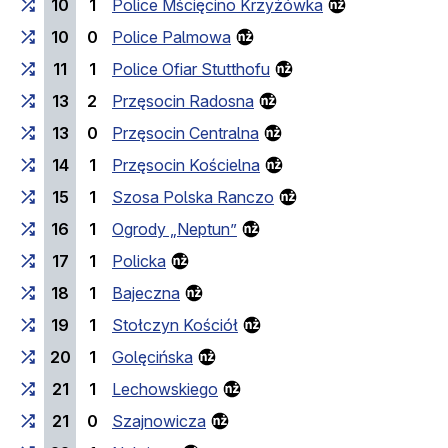
10
1
Police Mścięcino Krzyżówka
10
0
Police Palmowa
11
1
Police Ofiar Stutthofu
13
2
Przęsocin Radosna
13
0
Przęsocin Centralna
14
1
Przęsocin Kościelna
15
1
Szosa Polska Ranczo
16
1
Ogrody „Neptun”
17
1
Policka
18
1
Bajeczna
19
1
Stołczyn Kościół
20
1
Golęcińska
21
1
Lechowskiego
21
0
Szajnowicza