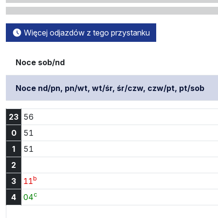
Więcej odjazdów z tego przystanku
Noce sob/nd
Noce nd/pn, pn/wt, wt/śr, śr/czw, czw/pt, pt/sob
Godzina 23:56
23
56
Godzina 0:51
0
51
Godzina 1:51
1
51
2
b
Godzina 3:11
3
11
c
Godzina 4:04
4
04