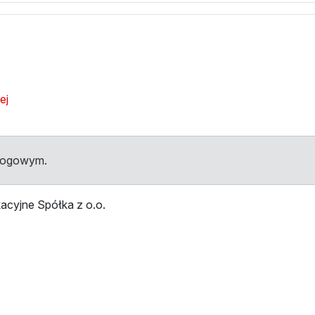
ej
dłogowym.
acyjne Spółka z o.o.
przystankami
Przystanek