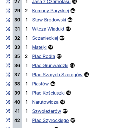
27
1
Jana z Czarnolasu
29
2
Komuny Paryskiej
30
1
Staw Brodowski
31
1
Wilcza Wiadukt
32
1
Sczanieckiej
33
1
Matejki
35
2
Plac Rodła
36
1
Plac Grunwaldzki
37
1
Plac Szarych Szeregów
38
1
Piastów
39
1
Plac Kościuszki
40
1
Narutowicza
41
1
Szwoleżerów
42
1
Plac Szyrockiego