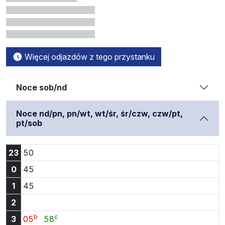
Więcej odjazdów z tego przystanku
Noce sob/nd
Noce nd/pn, pn/wt, wt/śr, śr/czw, czw/pt,
pt/sob
Godzina 23:50
23
50
Godzina 0:45
0
45
Godzina 1:45
1
45
2
b
c
Godzina 3:05
Godzina 3:58
3
05
58