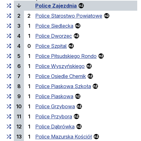
(bieżący przystanek)
Police Zajezdnia
2
2
Police Starostwo Powiatowe
3
1
Police Siedlecka
4
1
Police Dworzec
4
0
Police Szpital
5
1
Police Piłsudskiego Rondo
6
1
Police Wyszyńskiego
7
1
Police Osiedle Chemik
8
1
Police Piaskowa Szkoła
9
1
Police Piaskowa
10
1
Police Grzybowa
11
1
Police Przybora
12
1
Police Dąbrówka
13
1
Police Mazurska Kościół