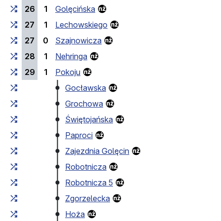
26
1
Golęcińska
27
1
Lechowskiego
27
0
Szajnowicza
28
1
Nehringa
29
1
Pokoju
Gocławska
Grochowa
Świętojańska
Paproci
Zajezdnia Golęcin
Robotnicza
Robotnicza 5
Zgorzelecka
Hoża