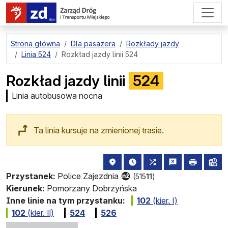
przejdź do treści strony
Strona główna
Dla pasażera
Rozkłady jazdy
Linia 524
Rozkład jazdy linii 524
Rozkład jazdy linii
524
Linia autobusowa nocna
Ta linia kursuje na zmienionej trasie.
lokalizacja przystanku na mapie
najbliższe odjazdy z tego 
wszystkie linie zatr
zgłoś przysta
drukuj
lin
Przystanek:
Police Zajezdnia
(515
11
)
Kierunek:
Pomorzany Dobrzyńska
Inne linie na tym przystanku:
102
(
kier.
Ⅰ)
102
(
kier.
Ⅱ)
524
526