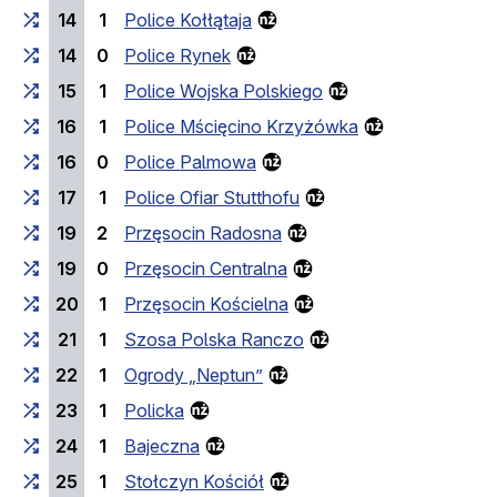
14
1
Police Kołłątaja
14
0
Police Rynek
15
1
Police Wojska Polskiego
16
1
Police Mścięcino Krzyżówka
16
0
Police Palmowa
17
1
Police Ofiar Stutthofu
19
2
Przęsocin Radosna
19
0
Przęsocin Centralna
20
1
Przęsocin Kościelna
21
1
Szosa Polska Ranczo
22
1
Ogrody „Neptun”
23
1
Policka
24
1
Bajeczna
25
1
Stołczyn Kościół