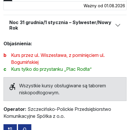
Ważny od 01.08.2026
Noc 31 grudnia/1 stycznia – Sylwester/Nowy
Rok
Objaśnienia:
b
Kurs przez ul. Wiszesława, z pominięciem ul.
Bogumińskiej
c
Kurs tylko do przystanku „Plac Rodła”
Wszystkie kursy obsługiwane są taborem
niskopodłogowym.
Operator:
Szczecińsko-Polickie Przedsiębiorstwo
Komunikacyjne Spółka z o.o.
wszystkie trasy tej linii
rozkład jazdy dla przeciwnego kierunku