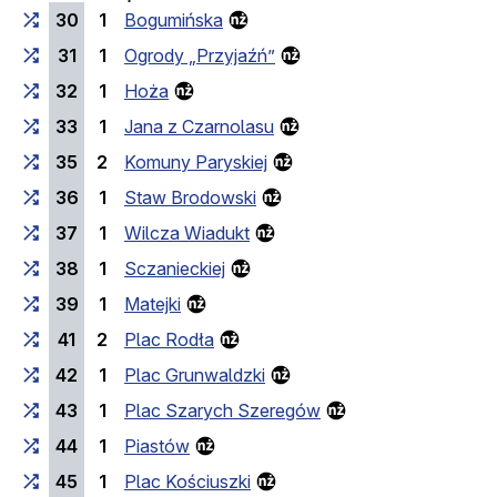
30
1
Bogumińska
31
1
Ogrody „Przyjaźń”
32
1
Hoża
33
1
Jana z Czarnolasu
35
2
Komuny Paryskiej
36
1
Staw Brodowski
37
1
Wilcza Wiadukt
38
1
Sczanieckiej
39
1
Matejki
41
2
Plac Rodła
42
1
Plac Grunwaldzki
43
1
Plac Szarych Szeregów
44
1
Piastów
45
1
Plac Kościuszki