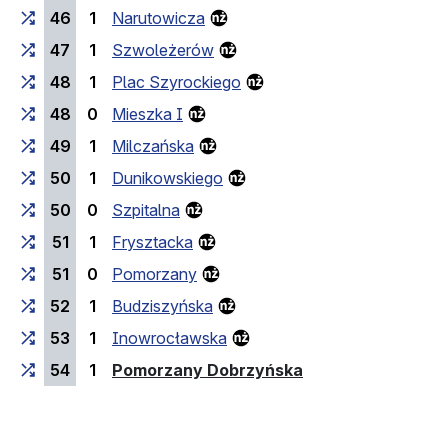
46
1
Narutowicza
47
1
Szwoleżerów
48
1
Plac Szyrockiego
48
0
Mieszka I
49
1
Milczańska
50
1
Dunikowskiego
50
0
Szpitalna
51
1
Frysztacka
51
0
Pomorzany
52
1
Budziszyńska
53
1
Inowrocławska
(przystanek końc
54
1
Pomorzany Dobrzyńska