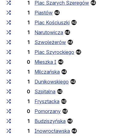
1
Plac Szarych Szeregów
1
Piastów
1
Plac Kościuszki
1
Narutowicza
1
Szwoleżerów
1
Plac Szyrockiego
0
Mieszka I
1
Milczańska
1
Dunikowskiego
0
Szpitalna
1
Frysztacka
0
Pomorzany
1
Budziszyńska
1
Inowrocławska