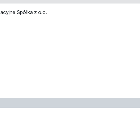
acyjne Spółka z o.o.
przystankami
Przystanek