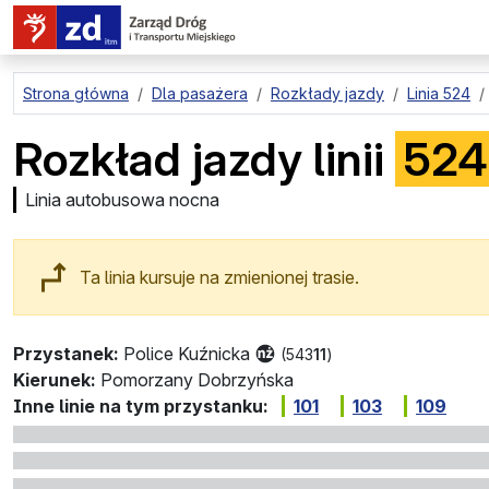
przejdź do treści strony
Strona główna
Dla pasażera
Rozkłady jazdy
Linia 524
Rozkład jazdy linii
524
Linia autobusowa nocna
Ta linia kursuje na zmienionej trasie.
Przystanek:
Police Kuźnicka
(543
11
)
Kierunek:
Pomorzany Dobrzyńska
Inne linie na tym przystanku:
101
103
109