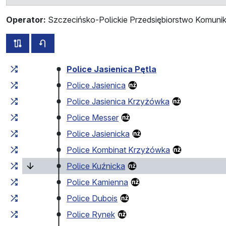
Operator:
Szczecińsko-Polickie Przedsiębiorstwo Komunik
wszystkie trasy tej linii
rozkład jazdy dla przeciwnego kierunku
Czas przejazdu narastająco
Czas przejazdu między 
Police Jasienica Pętla
Police Jasienica
Police Jasienica Krzyżówka
Police Messer
Police Jasienicka
Police Kombinat Krzyżówka
(bieżący przystanek)
Police Kuźnicka
Police Kamienna
Police Dubois
Police Rynek