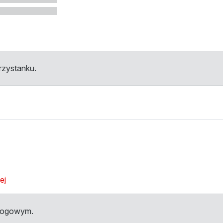
przystanku.
ej
dłogowym.