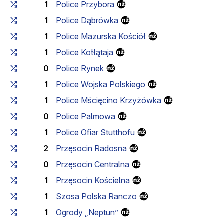
1
Police Przybora
1
Police Dąbrówka
1
Police Mazurska Kościół
1
Police Kołłątaja
0
Police Rynek
1
Police Wojska Polskiego
1
Police Mścięcino Krzyżówka
0
Police Palmowa
1
Police Ofiar Stutthofu
2
Przęsocin Radosna
0
Przęsocin Centralna
1
Przęsocin Kościelna
1
Szosa Polska Ranczo
1
Ogrody „Neptun”