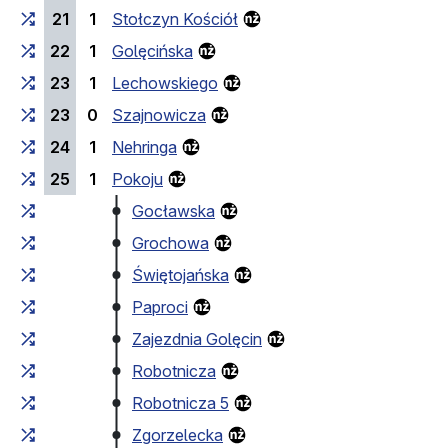
21
1
Stołczyn Kościół
22
1
Golęcińska
23
1
Lechowskiego
23
0
Szajnowicza
24
1
Nehringa
25
1
Pokoju
Gocławska
Grochowa
Świętojańska
Paproci
Zajezdnia Golęcin
Robotnicza
Robotnicza 5
Zgorzelecka