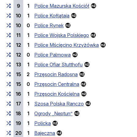
9
1
Police Mazurska Kościół
10
1
Police Kołłątaja
10
0
Police Rynek
11
1
Police Wojska Polskiego
12
1
Police Mścięcino Krzyżówka
12
0
Police Palmowa
13
1
Police Ofiar Stutthofu
15
2
Przęsocin Radosna
15
0
Przęsocin Centralna
16
1
Przęsocin Kościelna
17
1
Szosa Polska Ranczo
18
1
Ogrody „Neptun”
19
1
Policka
20
1
Bajeczna