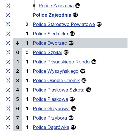
Police Zajezdnia
Police Zajezdnia
2
Police Starostwo Powiatowe
1
Police Siedlecka
(bieżący przystanek)
1
Police Dworzec
0
0
Police Szpital
1
1
Police Piłsudskiego Rondo
2
1
Police Wyszyńskiego
3
1
Police Osiedle Chemik
4
1
Police Piaskowa Szkoła
5
1
Police Piaskowa
6
1
Police Grzybowa
7
1
Police Przybora
8
1
Police Dąbrówka