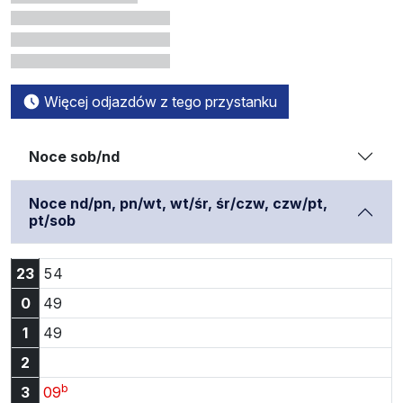
Więcej odjazdów z tego przystanku
Noce sob/nd
Noce nd/pn, pn/wt, wt/śr, śr/czw, czw/pt,
pt/sob
Godzina 23:54
23
54
Godzina 0:49
0
49
Godzina 1:49
1
49
2
b
Godzina 3:09
3
09