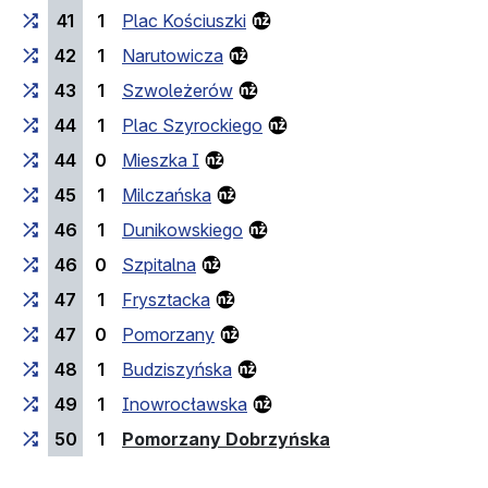
41
1
Plac Kościuszki
42
1
Narutowicza
43
1
Szwoleżerów
44
1
Plac Szyrockiego
44
0
Mieszka I
45
1
Milczańska
46
1
Dunikowskiego
46
0
Szpitalna
47
1
Frysztacka
47
0
Pomorzany
48
1
Budziszyńska
49
1
Inowrocławska
(przystanek końc
50
1
Pomorzany Dobrzyńska