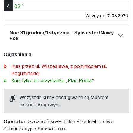
c
Godzina 4:02
4
02
Ważny od 01.08.2026
Noc 31 grudnia/1 stycznia – Sylwester/Nowy
Rok
Objaśnienia:
b
Kurs przez ul. Wiszesława, z pominięciem ul.
Bogumińskiej
c
Kurs tylko do przystanku „Plac Rodła”
Wszystkie kursy obsługiwane są taborem
niskopodłogowym.
Operator:
Szczecińsko-Polickie Przedsiębiorstwo
Komunikacyjne Spółka z o.o.