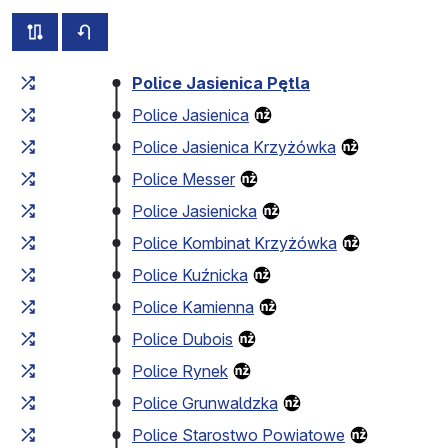
wszystkie trasy tej linii
rozkład jazdy dla przeciwnego kierunku
Czas przejazdu narastająco
Czas przejazdu między 
Police Jasienica Pętla
Police Jasienica
Police Jasienica Krzyżówka
Police Messer
Police Jasienicka
Police Kombinat Krzyżówka
Police Kuźnicka
Police Kamienna
Police Dubois
Police Rynek
Police Grunwaldzka
Police Starostwo Powiatowe