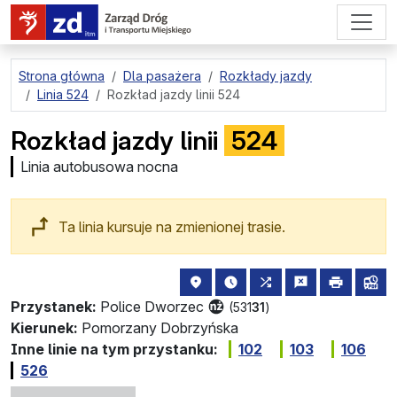
przejdź do treści strony
Strona główna
Dla pasażera
Rozkłady jazdy
Linia 524
Rozkład jazdy linii 524
Rozkład jazdy linii
524
Linia autobusowa nocna
Ta linia kursuje na zmienionej trasie.
lokalizacja przystanku na mapie
najbliższe odjazdy z tego 
wszystkie linie zat
zgłoś przysta
drukuj
lin
Przystanek:
Police Dworzec
(531
31
)
Kierunek:
Pomorzany Dobrzyńska
Inne linie na tym przystanku:
102
103
106
526