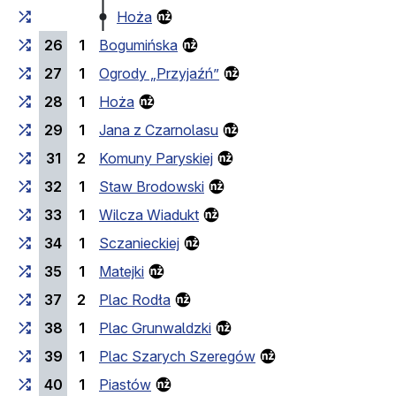
Hoża
26
1
Bogumińska
27
1
Ogrody „Przyjaźń”
28
1
Hoża
29
1
Jana z Czarnolasu
31
2
Komuny Paryskiej
32
1
Staw Brodowski
33
1
Wilcza Wiadukt
34
1
Sczanieckiej
35
1
Matejki
37
2
Plac Rodła
38
1
Plac Grunwaldzki
39
1
Plac Szarych Szeregów
40
1
Piastów