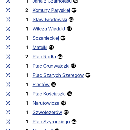
1
Jana z Czarnolasu
2
Komuny Paryskiej
1
Staw Brodowski
1
Wilcza Wiadukt
1
Sczanieckiej
1
Matejki
2
Plac Rodła
1
Plac Grunwaldzki
1
Plac Szarych Szeregów
1
Piastów
1
Plac Kościuszki
1
Narutowicza
1
Szwoleżerów
1
Plac Szyrockiego