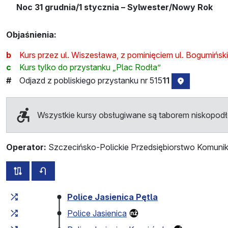
Noc 31 grudnia/1 stycznia – Sylwester/Nowy Rok
Objaśnienia:
b
Kurs przez ul. Wiszesława, z pominięciem ul. Bogumiński
c
Kurs tylko do przystanku „Plac Rodła”
Odjazd z pobliskiego przystanku nr 515
11
#
lokalizacja 
Wszystkie kursy obsługiwane są taborem niskopo
Operator:
Szczecińsko-Polickie Przedsiębiorstwo Komunik
wszystkie trasy tej linii
rozkład jazdy dla przeciwnego kierunku
Czas przejazdu narastająco
Czas przejazdu między 
Police Jasienica Pętla
Police Jasienica