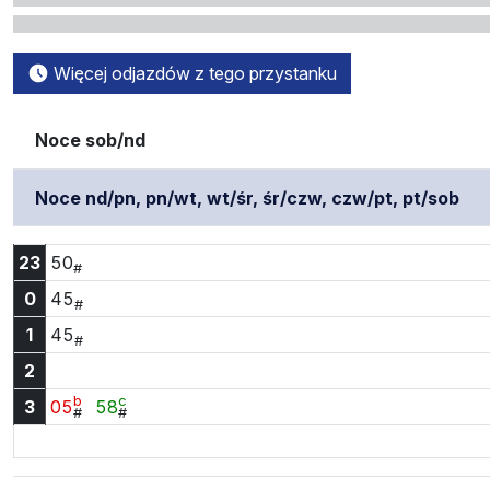
Więcej odjazdów z tego przystanku
Noce sob/nd
Noce nd/pn, pn/wt, wt/śr, śr/czw, czw/pt, pt/sob
Godzina 23:50
23
50
#
Godzina 0:45
0
45
#
Godzina 1:45
1
45
#
2
b
c
Godzina 3:05
Godzina 3:58
3
05
58
#
#