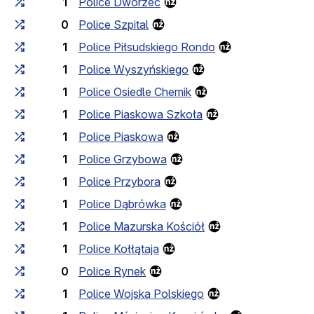
1
Police Dworzec
0
Police Szpital
1
Police Piłsudskiego Rondo
1
Police Wyszyńskiego
1
Police Osiedle Chemik
1
Police Piaskowa Szkoła
1
Police Piaskowa
1
Police Grzybowa
1
Police Przybora
1
Police Dąbrówka
1
Police Mazurska Kościół
1
Police Kołłątaja
0
Police Rynek
1
Police Wojska Polskiego