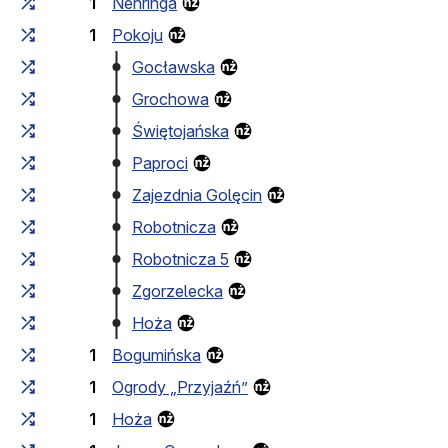
1
Nehringa
1
Pokoju
Gocławska
Grochowa
Świętojańska
Paproci
Zajezdnia Golęcin
Robotnicza
Robotnicza 5
Zgorzelecka
Hoża
1
Bogumińska
1
Ogrody „Przyjaźń”
1
Hoża