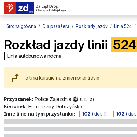
przejdź do treści strony
Strona główna
Dla pasażera
Rozkłady jazdy
Linia 524
Rozkład jazdy linii
524
Linia autobusowa nocna
Ta linia kursuje na zmienionej trasie.
Przystanek:
Police Zajezdnia
(515
12
)
Kierunek:
Pomorzany Dobrzyńska
Inne linie na tym przystanku:
102
(
kier.
Ⅰ)
102
(
kier.