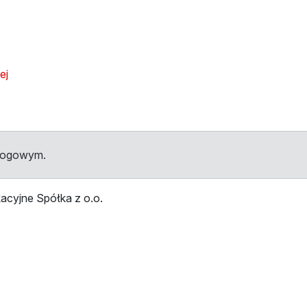
ej
przystanku na mapie
dłogowym.
acyjne Spółka z o.o.
przystankami
Przystanek