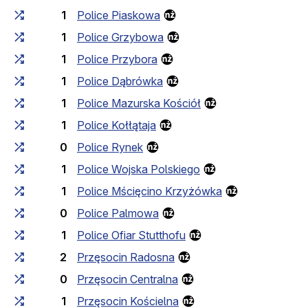
1
Police Piaskowa
1
Police Grzybowa
1
Police Przybora
1
Police Dąbrówka
1
Police Mazurska Kościół
1
Police Kołłątaja
0
Police Rynek
1
Police Wojska Polskiego
1
Police Mścięcino Krzyżówka
0
Police Palmowa
1
Police Ofiar Stutthofu
2
Przęsocin Radosna
0
Przęsocin Centralna
1
Przęsocin Kościelna