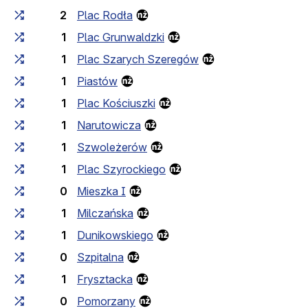
2
Plac Rodła
1
Plac Grunwaldzki
1
Plac Szarych Szeregów
1
Piastów
1
Plac Kościuszki
1
Narutowicza
1
Szwoleżerów
1
Plac Szyrockiego
0
Mieszka I
1
Milczańska
1
Dunikowskiego
0
Szpitalna
1
Frysztacka
0
Pomorzany