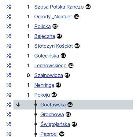
1
Szosa Polska Ranczo
1
Ogrody „Neptun”
1
Policka
1
Bajeczna
1
Stołczyn Kościół
1
Golęcińska
1
Lechowskiego
0
Szajnowicza
1
Nehringa
1
Pokoju
(bieżący przystanek)
Gocławska
Grochowa
Świętojańska
Paproci