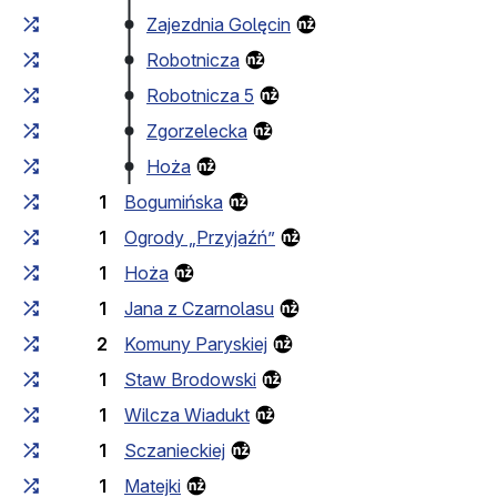
Zajezdnia Golęcin
Robotnicza
Robotnicza 5
Zgorzelecka
Hoża
1
Bogumińska
1
Ogrody „Przyjaźń”
1
Hoża
1
Jana z Czarnolasu
2
Komuny Paryskiej
1
Staw Brodowski
1
Wilcza Wiadukt
1
Sczanieckiej
1
Matejki