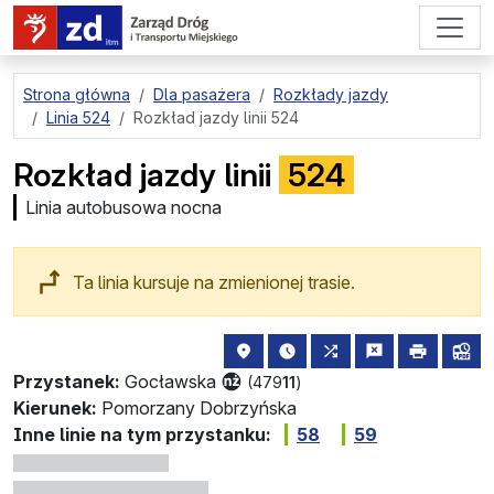
przejdź do treści strony
Strona główna
Dla pasażera
Rozkłady jazdy
Linia 524
Rozkład jazdy linii 524
Rozkład jazdy linii
524
Linia autobusowa nocna
Ta linia kursuje na zmienionej trasie.
lokalizacja przystanku na mapie
najbliższe odjazdy z tego 
wszystkie linie zat
zgłoś przysta
drukuj
lin
Przystanek:
Gocławska
(479
11
)
Kierunek:
Pomorzany Dobrzyńska
Inne linie na tym przystanku:
58
59