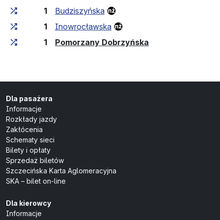
1
Budziszyńska
1
Inowrocławska
(przystanek końc
1
Pomorzany Dobrzyńska
Dla pasażera
Informacje
Rozkłady jazdy
Zakłócenia
Schematy sieci
Bilety i opłaty
Sprzedaż biletów
Szczecińska Karta Aglomeracyjna
SKA – bilet on-line
Dla kierowcy
Informacje