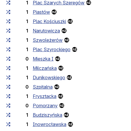
1
Plac Szarych Szeregów
1
Piastów
1
Plac Kościuszki
1
Narutowicza
1
Szwoleżerów
1
Plac Szyrockiego
0
Mieszka I
1
Milczańska
1
Dunikowskiego
0
Szpitalna
1
Frysztacka
0
Pomorzany
1
Budziszyńska
1
Inowrocławska