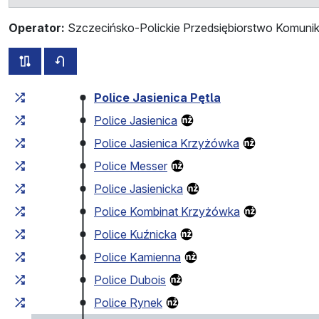
Operator:
Szczecińsko-Polickie Przedsiębiorstwo Komunik
wszystkie trasy tej linii
rozkład jazdy dla przeciwnego kierunku
Czas przejazdu narastająco
Czas przejazdu między 
Police Jasienica Pętla
Police Jasienica
Police Jasienica Krzyżówka
Police Messer
Police Jasienicka
Police Kombinat Krzyżówka
Police Kuźnicka
Police Kamienna
Police Dubois
Police Rynek