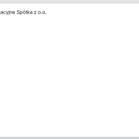
acyjne Spółka z o.o.
przystankami
Przystanek