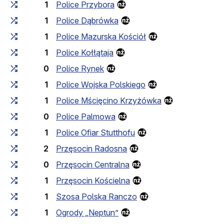
1
Police Przybora
1
Police Dąbrówka
1
Police Mazurska Kościół
1
Police Kołłątaja
0
Police Rynek
1
Police Wojska Polskiego
1
Police Mścięcino Krzyżówka
0
Police Palmowa
1
Police Ofiar Stutthofu
2
Przęsocin Radosna
0
Przęsocin Centralna
1
Przęsocin Kościelna
1
Szosa Polska Ranczo
1
Ogrody „Neptun”