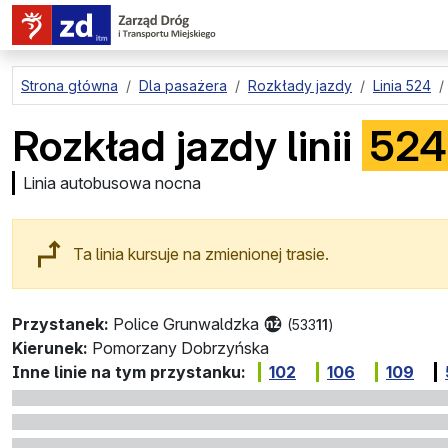
przejdź do treści strony
Strona główna
Dla pasażera
Rozkłady jazdy
Linia 524
Rozkład jazdy linii
524
Linia autobusowa nocna
Ta linia kursuje na zmienionej trasie.
Przystanek:
Police Grunwaldzka
(533
11
)
Kierunek:
Pomorzany Dobrzyńska
Inne linie na tym przystanku:
102
106
109