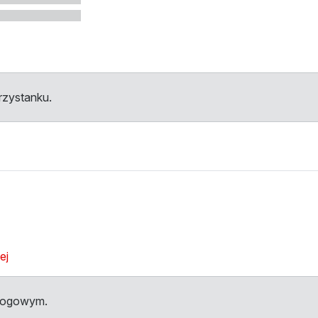
przystanku.
ej
dłogowym.