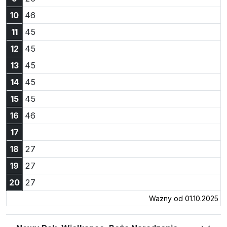
Godzina 10:46
10
46
Godzina 11:45
11
45
Godzina 12:45
12
45
Godzina 13:45
13
45
Godzina 14:45
14
45
Godzina 15:45
15
45
Godzina 16:46
16
46
17
Godzina 18:27
18
27
Godzina 19:27
19
27
Godzina 20:27
20
27
Ważny od 01.10.2025