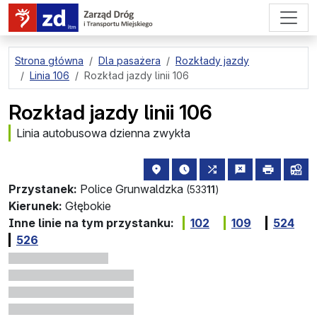
przejdź do treści strony
Strona główna
Dla pasażera
Rozkłady jazdy
Linia 106
Rozkład jazdy linii 106
Rozkład jazdy linii 106
Linia autobusowa dzienna zwykła
lokalizacja przystanku na mapie
najbliższe odjazdy z tego 
wszystkie linie zat
zgłoś przysta
drukuj
lin
Przystanek:
Police Grunwaldzka
(533
11
)
Kierunek:
Głębokie
Inne linie na tym przystanku:
102
109
524
526