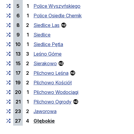
5
1
Police Wyszyńskiego
6
1
Police Osiedle Chemik
8
2
Siedlice Las
9
1
Siedlice
10
1
Siedlice Pętla
13
3
Leśno Górne
15
2
Sierakowo
17
2
Pilchowo Leśna
19
2
Pilchowo Kościół
20
1
Pilchowo Wodociągi
21
1
Pilchowo Ogrody
23
2
Jaworowa
(przystanek końcowy)
27
4
Głębokie