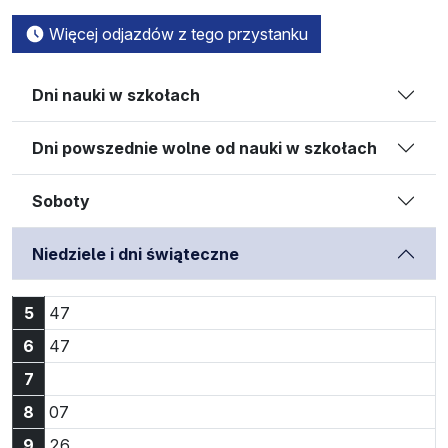
Więcej odjazdów z tego przystanku
Dni nauki w szkołach
Dni powszednie wolne od nauki w szkołach
Soboty
Niedziele i dni świąteczne
Godzina 5:47
5
47
Godzina 6:47
6
47
7
Godzina 8:07
8
07
Godzina 9:26
9
26