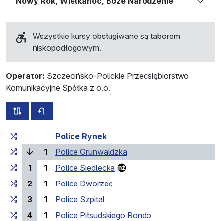
Nowy Rok, Wielkanoc, Boże Narodzenie
Wszystkie kursy obsługiwane są taborem
niskopodłogowym.
Operator:
Szczecińsko-Polickie Przedsiębiorstwo
Komunikacyjne Spółka z o.o.
wszystkie trasy tej linii
rozkład jazdy dla przeciwnego kierunku
Czas przejazdu narastająco
Czas przejazdu między 
Police Rynek
(bieżący przystanek)
1
Police Grunwaldzka
1
1
Police Siedlecka
2
1
Police Dworzec
3
1
Police Szpital
4
1
Police Piłsudskiego Rondo