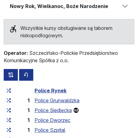
Nowy Rok, Wielkanoc, Boże Narodzenie
Wszystkie kursy obsługiwane są taborem
niskopodłogowym.
Operator:
Szczecińsko-Polickie Przedsiębiorstwo
Komunikacyjne Spółka z o.o.
wszystkie trasy tej linii
rozkład jazdy dla przeciwnego kierunku
Czas przejazdu narastająco
Czas przejazdu między 
Police Rynek
1
Police Grunwaldzka
1
Police Siedlecka
1
Police Dworzec
1
Police Szpital