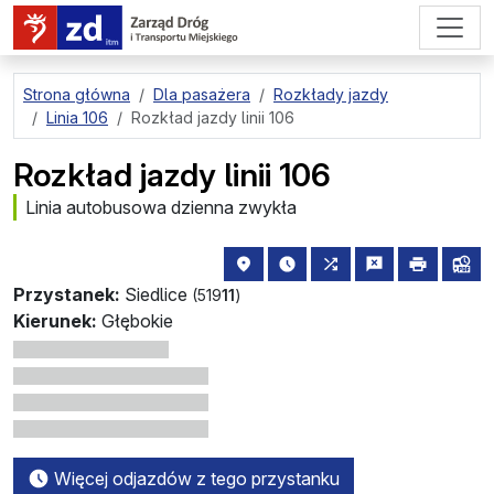
przejdź do treści strony
Strona główna
Dla pasażera
Rozkłady jazdy
Linia 106
Rozkład jazdy linii 106
Rozkład jazdy linii 106
Linia autobusowa dzienna zwykła
lokalizacja przystanku na mapie
najbliższe odjazdy z tego 
wszystkie linie zatr
zgłoś przysta
drukuj
lin
Przystanek:
Siedlice
(519
11
)
Kierunek:
Głębokie
Więcej odjazdów z tego przystanku