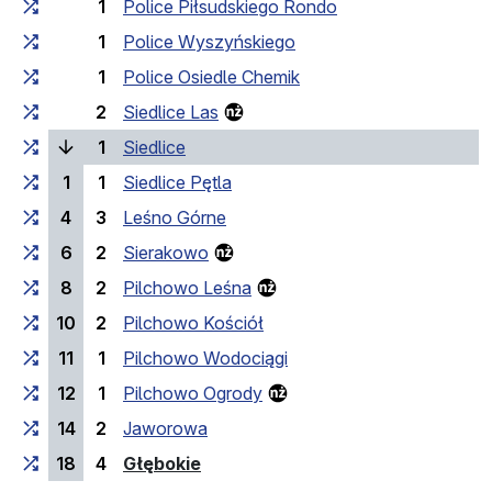
1
Police Piłsudskiego Rondo
1
Police Wyszyńskiego
1
Police Osiedle Chemik
2
Siedlice Las
(bieżący przystanek)
1
Siedlice
1
1
Siedlice Pętla
4
3
Leśno Górne
6
2
Sierakowo
8
2
Pilchowo Leśna
10
2
Pilchowo Kościół
11
1
Pilchowo Wodociągi
12
1
Pilchowo Ogrody
14
2
Jaworowa
(przystanek końcowy)
18
4
Głębokie