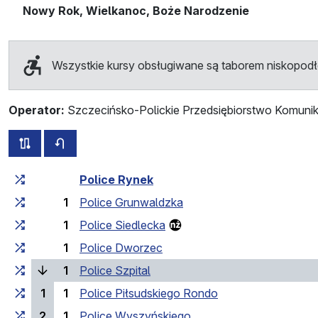
Nowy Rok, Wielkanoc, Boże Narodzenie
Wszystkie kursy obsługiwane są taborem niskopo
Operator:
Szczecińsko-Polickie Przedsiębiorstwo Komunik
wszystkie trasy tej linii
rozkład jazdy dla przeciwnego kierunku
Czas przejazdu narastająco
Czas przejazdu między 
Police Rynek
1
Police Grunwaldzka
1
Police Siedlecka
1
Police Dworzec
(bieżący przystanek)
1
Police Szpital
1
1
Police Piłsudskiego Rondo
2
1
Police Wyszyńskiego