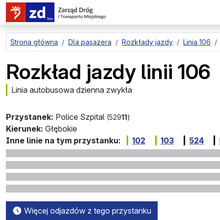
przejdź do treści strony
Strona główna
Dla pasażera
Rozkłady jazdy
Linia 106
Rozkład jazdy linii 106
Linia autobusowa dzienna zwykła
Przystanek:
Police Szpital
(529
11
)
Kierunek:
Głębokie
Inne linie na tym przystanku:
102
103
524
Więcej odjazdów z tego przystanku