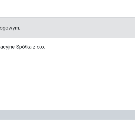
dłogowym.
acyjne Spółka z o.o.
przystankami
Przystanek