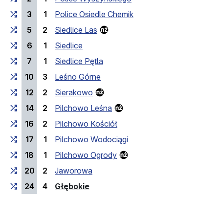
3
1
Police Osiedle Chemik
5
2
Siedlice Las
6
1
Siedlice
7
1
Siedlice Pętla
10
3
Leśno Górne
12
2
Sierakowo
14
2
Pilchowo Leśna
16
2
Pilchowo Kościół
17
1
Pilchowo Wodociągi
18
1
Pilchowo Ogrody
20
2
Jaworowa
(przystanek końcowy)
24
4
Głębokie