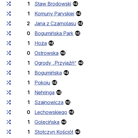
1
Staw Brodowski
1
Komuny Paryskiej
2
Jana z Czarnolasu
0
Bogumińska Park
1
Hoża
0
Ostrowska
1
Ogrody „Przyjaźń”
1
Bogumińska
1
Pokoju
1
Nehringa
1
Szajnowicza
0
Lechowskiego
1
Golęcińska
1
Stołczyn Kościół