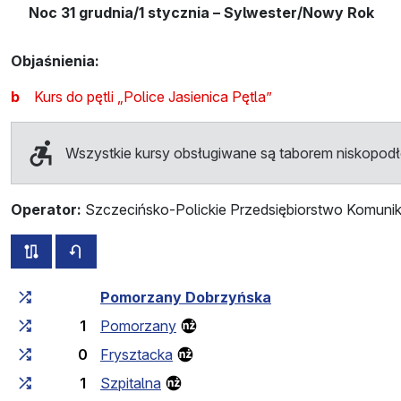
Noc 31 grudnia/1 stycznia – Sylwester/Nowy Rok
Objaśnienia:
b
Kurs do pętli „Police Jasienica Pętla”
Wszystkie kursy obsługiwane są taborem niskopo
Operator:
Szczecińsko-Polickie Przedsiębiorstwo Komunik
wszystkie trasy tej linii
rozkład jazdy dla przeciwnego kierunku
Czas przejazdu narastająco
Czas przejazdu między 
Pomorzany Dobrzyńska
1
Pomorzany
0
Frysztacka
1
Szpitalna