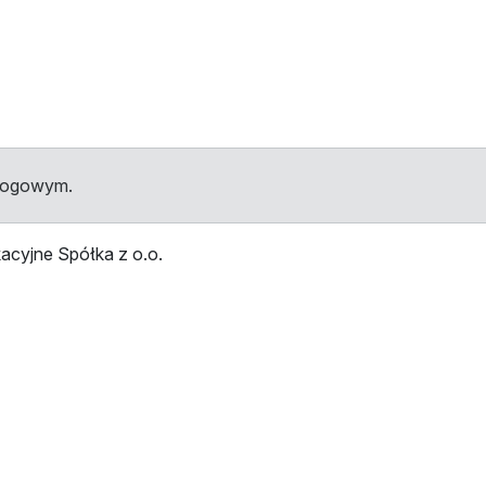
dłogowym.
acyjne Spółka z o.o.
przystankami
Przystanek