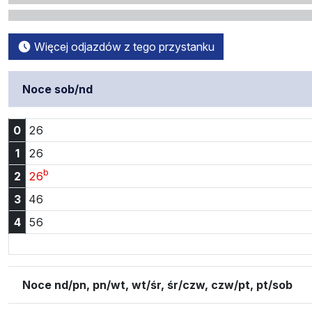
Więcej odjazdów z tego przystanku
Noce sob/nd
Godzina 0:26
0
26
Godzina 1:26
1
26
b
Godzina 2:26
2
26
Godzina 3:46
3
46
Godzina 4:56
4
56
Noce nd/pn, pn/wt, wt/śr, śr/czw, czw/pt, pt/sob