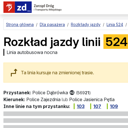
przejdź do treści strony
Strona główna
Dla pasażera
Rozkłady jazdy
Linia 524
Rozkład jazdy linii
524
Linia autobusowa nocna
Ta linia kursuje na zmienionej trasie.
Przystanek:
Police Dąbrówka
(569
21
)
Kierunek:
Police Zajezdnia
lub
Police Jasienica Pętla
Inne linie na tym przystanku:
103
107
109