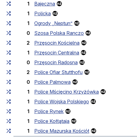
1
Bajeczna
1
Policka
1
Ogrody „Neptun”
0
Szosa Polska Ranczo
2
Przęsocin Kościelna
1
Przęsocin Centralna
0
Przęsocin Radosna
2
Police Ofiar Stutthofu
0
Police Palmowa
1
Police Mścięcino Krzyżówka
1
Police Wojska Polskiego
1
Police Rynek
1
Police Kołłątaja
1
Police Mazurska Kościół