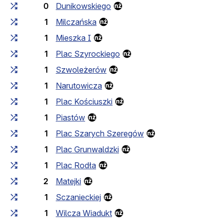
0
Dunikowskiego
1
Milczańska
1
Mieszka I
1
Plac Szyrockiego
1
Szwoleżerów
1
Narutowicza
1
Plac Kościuszki
1
Piastów
1
Plac Szarych Szeregów
1
Plac Grunwaldzki
1
Plac Rodła
2
Matejki
1
Sczanieckiej
1
Wilcza Wiadukt