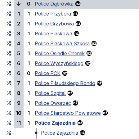
(bieżący przystanek)
0
Police Dąbrówka
1
1
Police Przybora
2
1
Police Grzybowa
3
1
Police Piaskowa
4
1
Police Piaskowa Szkoła
5
1
Police Osiedle Chemik
6
1
Police Wyszyńskiego
6
0
Police PCK
7
1
Police Piłsudskiego Rondo
8
1
Police Szpital
9
1
Police Dworzec
10
1
Police Starostwo Powiatowe
11
1
Police Zajezdnia
Police Zajezdnia