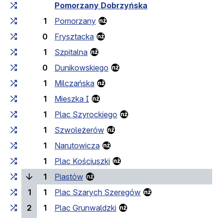
Czas przejazdu narastająco
Czas przejazdu między 
Pomorzany Dobrzyńska
1
Pomorzany
0
Frysztacka
1
Szpitalna
0
Dunikowskiego
1
Milczańska
1
Mieszka I
1
Plac Szyrockiego
1
Szwoleżerów
1
Narutowicza
1
Plac Kościuszki
(bieżący przystanek)
1
Piastów
1
1
Plac Szarych Szeregów
2
1
Plac Grunwaldzki