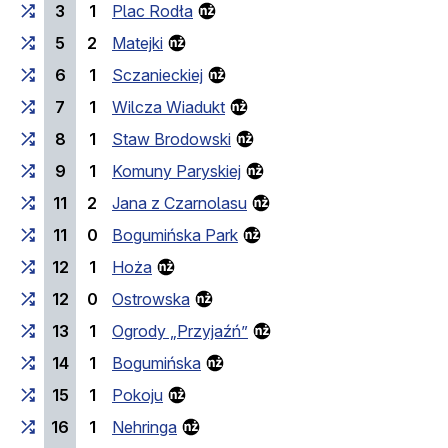
3
1
Plac Rodła
5
2
Matejki
6
1
Sczanieckiej
7
1
Wilcza Wiadukt
8
1
Staw Brodowski
9
1
Komuny Paryskiej
11
2
Jana z Czarnolasu
11
0
Bogumińska Park
12
1
Hoża
12
0
Ostrowska
13
1
Ogrody „Przyjaźń”
14
1
Bogumińska
15
1
Pokoju
16
1
Nehringa