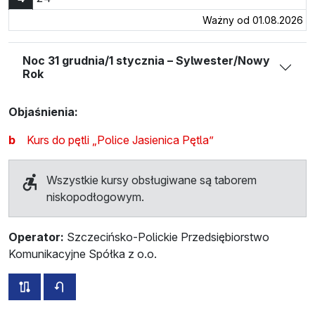
Ważny od 01.08.2026
Noc 31 grudnia/1 stycznia – Sylwester/Nowy
Rok
Objaśnienia:
b
Kurs do pętli „Police Jasienica Pętla”
Wszystkie kursy obsługiwane są taborem
niskopodłogowym.
Operator:
Szczecińsko-Polickie Przedsiębiorstwo
Komunikacyjne Spółka z o.o.
wszystkie trasy tej linii
rozkład jazdy dla przeciwnego kierunku