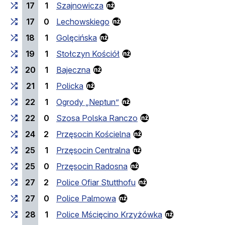
17
1
Szajnowicza
17
0
Lechowskiego
18
1
Golęcińska
19
1
Stołczyn Kościół
20
1
Bajeczna
21
1
Policka
22
1
Ogrody „Neptun”
22
0
Szosa Polska Ranczo
24
2
Przęsocin Kościelna
25
1
Przęsocin Centralna
25
0
Przęsocin Radosna
27
2
Police Ofiar Stutthofu
27
0
Police Palmowa
28
1
Police Mścięcino Krzyżówka