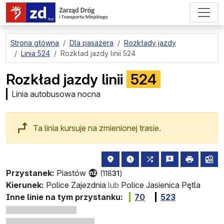
przejdź do treści strony
Strona główna
Dla pasażera
Rozkłady jazdy
Linia 524
Rozkład jazdy linii 524
Rozkład jazdy linii
524
Linia autobusowa nocna
Ta linia kursuje na zmienionej trasie.
lokalizacja przystanku na mapie
najbliższe odjazdy z tego 
wszystkie linie zatr
zgłoś przysta
drukuj
lin
Przystanek:
Piastów
(118
31
)
Kierunek:
Police Zajezdnia
lub
Police Jasienica Pętla
Inne linie na tym przystanku:
70
523