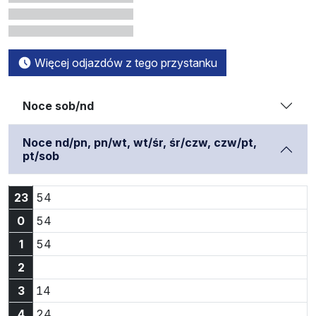
Więcej odjazdów z tego przystanku
Noce sob/nd
Noce nd/pn, pn/wt, wt/śr, śr/czw, czw/pt,
pt/sob
Godzina 23:54
23
54
Godzina 0:54
0
54
Godzina 1:54
1
54
2
Godzina 3:14
3
14
Godzina 4:24
4
24