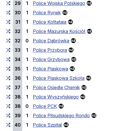
29
1
Police Wojska Polskiego
30
1
Police Rynek
31
1
Police Kołłątaja
32
1
Police Mazurska Kościół
32
0
Police Dąbrówka
33
1
Police Przybora
34
1
Police Grzybowa
35
1
Police Piaskowa
36
1
Police Piaskowa Szkoła
37
1
Police Osiedle Chemik
38
1
Police Wyszyńskiego
38
0
Police PCK
39
1
Police Piłsudskiego Rondo
40
1
Police Szpital