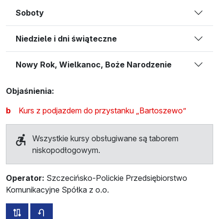
Soboty
Niedziele i dni świąteczne
Nowy Rok, Wielkanoc, Boże Narodzenie
Objaśnienia:
b
Kurs z podjazdem do przystanku „Bartoszewo”
Wszystkie kursy obsługiwane są taborem
niskopodłogowym.
Operator:
Szczecińsko-Polickie Przedsiębiorstwo
Komunikacyjne Spółka z o.o.
wszystkie trasy tej linii
rozkład jazdy dla przeciwnego kierunku