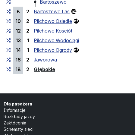
Bartoszewo
8
2
Bartoszewo Las
10
2
Pilchowo Osiedle
12
2
Pilchowo Kościół
13
1
Pilchowo Wodociągi
14
1
Pilchowo Ogrody
16
2
Jaworowa
(przystanek końcowy)
18
2
Głębokie
Dla pasażera
Informacje
Rozkłady jazdy
Zakłócenia
Schematy sieci