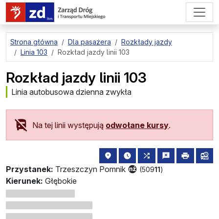
przejdź do treści strony
Strona główna
Dla pasażera
Rozkłady jazdy
Linia 103
Rozkład jazdy linii 103
Rozkład jazdy linii 103
Linia autobusowa dzienna zwykła
Na tej linii występują
odwołane kursy
.
lokalizacja przystanku na mapie
najbliższe odjazdy z tego 
wszystkie linie zat
zgłoś przysta
drukuj
lin
Przystanek:
Trzeszczyn Pomnik
(509
11
)
Kierunek:
Głębokie