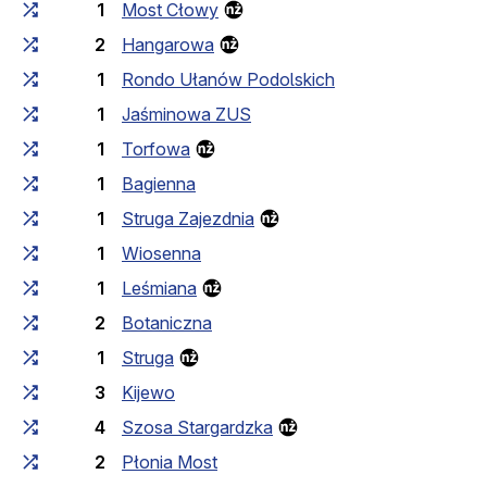
1
Most Cłowy
2
Hangarowa
1
Rondo Ułanów Podolskich
1
Jaśminowa ZUS
1
Torfowa
1
Bagienna
1
Struga Zajezdnia
1
Wiosenna
1
Leśmiana
2
Botaniczna
1
Struga
3
Kijewo
4
Szosa Stargardzka
2
Płonia Most