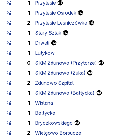
1
Przylesie
1
Przylesie Ośrodek
2
Przylesie Leśniczówka
1
Stary Szlak
1
Drwali
1
Lutyków
0
SKM Zdunowo (Przytorze)
1
SKM Zdunowo (Żuka)
2
Zdunowo Szpital
1
SKM Zdunowo (Bałtycka)
1
Wiślana
1
Bałtycka
1
Bryczkowskiego
2
Wielgowo Borsucza