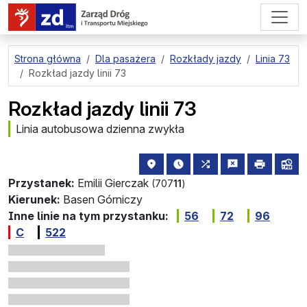
przejdź do treści strony
Strona główna
Dla pasażera
Rozkłady jazdy
Linia 73
Rozkład jazdy linii 73
Rozkład jazdy linii 73
Linia autobusowa dzienna zwykła
lokalizacja przystanku na mapie
najbliższe odjazdy z tego 
wszystkie linie zatr
zgłoś przysta
drukuj
lin
Przystanek:
Emilii Gierczak
(707
11
)
Kierunek:
Basen Górniczy
Inne linie na tym przystanku:
56
72
96
C
522