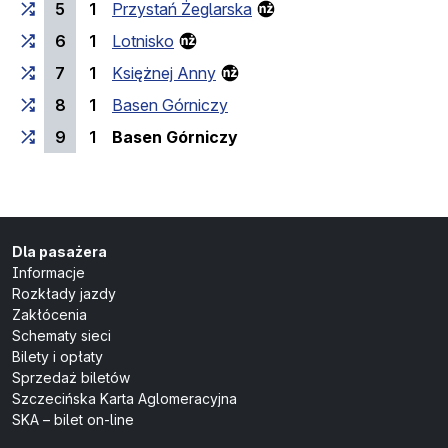
5
1
Przystań Żeglarska
6
1
Lotnisko
7
1
Księżnej Anny
8
1
Basen Górniczy
(przystanek końcowy)
9
1
Basen Górniczy
Dla pasażera
Informacje
Rozkłady jazdy
Zakłócenia
Schematy sieci
Bilety i opłaty
Sprzedaż biletów
Szczecińska Karta Aglomeracyjna
SKA – bilet on-line