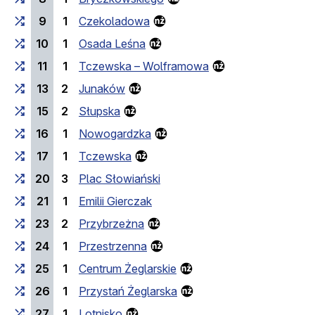
9
1
Czekoladowa
10
1
Osada Leśna
11
1
Tczewska – Wolframowa
13
2
Junaków
15
2
Słupska
16
1
Nowogardzka
17
1
Tczewska
20
3
Plac Słowiański
21
1
Emilii Gierczak
23
2
Przybrzeżna
24
1
Przestrzenna
25
1
Centrum Żeglarskie
26
1
Przystań Żeglarska
27
1
Lotnisko