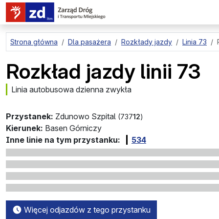
przejdź do treści strony
Strona główna
Dla pasażera
Rozkłady jazdy
Linia 73
Rozkład jazdy linii 73
Linia autobusowa dzienna zwykła
Przystanek:
Zdunowo Szpital
(737
12
)
Kierunek:
Basen Górniczy
Inne linie na tym przystanku:
534
Więcej odjazdów z tego przystanku