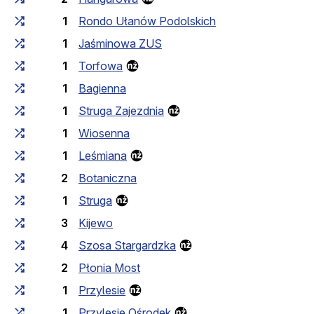
1
Rondo Ułanów Podolskich
1
Jaśminowa ZUS
1
Torfowa
1
Bagienna
1
Struga Zajezdnia
1
Wiosenna
1
Leśmiana
2
Botaniczna
1
Struga
3
Kijewo
4
Szosa Stargardzka
2
Płonia Most
1
Przylesie
1
Przylesie Ośrodek