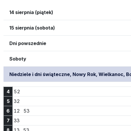
14 sierpnia (piątek)
15 sierpnia (sobota)
Dni powszednie
Soboty
Niedziele i dni świąteczne, Nowy Rok, Wielkanoc, 
Godzina 4:52
4
52
Godzina 5:32
5
32
Godzina 6:12
Godzina 6:53
6
12
53
Godzina 7:33
7
33
Godzina 8:13
Godzina 8:53
8
13
53