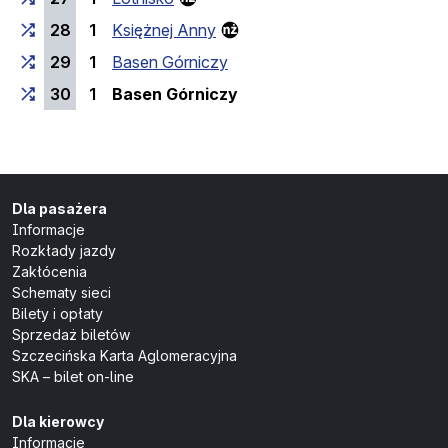
28
1
Księżnej Anny
29
1
Basen Górniczy
(przystanek końcowy)
30
1
Basen Górniczy
Dla pasażera
Informacje
Rozkłady jazdy
Zakłócenia
Schematy sieci
Bilety i opłaty
Sprzedaż biletów
Szczecińska Karta Aglomeracyjna
SKA – bilet on-line
Dla kierowcy
Informacje