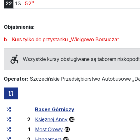
b
Godzina 22:13
Godzina 22:52
22
13
52
Objaśnienia:
b
Kurs tylko do przystanku „Wielgowo Borsucza”
Wszystkie kursy obsługiwane są taborem niskopo
Operator:
Szczecińskie Przedsiębiorstwo Autobusowe „Dąb
wszystkie trasy tej linii
Czas przejazdu narastająco
Czas przejazdu między 
Basen Górniczy
2
Księżnej Anny
1
Most Cłowy
2
Hangarowa