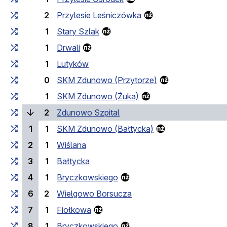
2
Przylesie Leśniczówka
1
Stary Szlak
1
Drwali
1
Lutyków
0
SKM Zdunowo (Przytorze)
1
SKM Zdunowo (Żuka)
(bieżący przystanek)
2
Zdunowo Szpital
1
1
SKM Zdunowo (Bałtycka)
2
1
Wiślana
3
1
Bałtycka
4
1
Bryczkowskiego
6
2
Wielgowo Borsucza
7
1
Fiołkowa
8
1
Bryczkowskiego