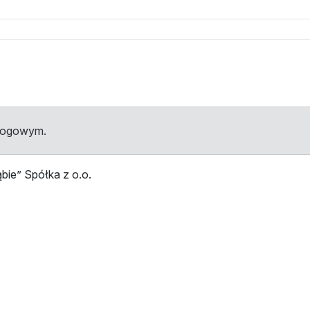
dłogowym.
ie” Spółka z o.o.
przystankami
Przystanek