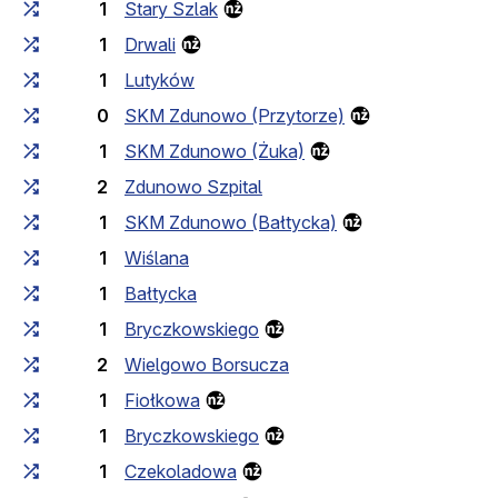
1
Stary Szlak
1
Drwali
1
Lutyków
0
SKM Zdunowo (Przytorze)
1
SKM Zdunowo (Żuka)
2
Zdunowo Szpital
1
SKM Zdunowo (Bałtycka)
1
Wiślana
1
Bałtycka
1
Bryczkowskiego
2
Wielgowo Borsucza
1
Fiołkowa
1
Bryczkowskiego
1
Czekoladowa