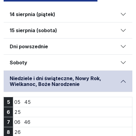
14 sierpnia (piątek)
15 sierpnia (sobota)
Dni powszednie
Soboty
Niedziele i dni świąteczne, Nowy Rok,
Wielkanoc, Boże Narodzenie
Godzina 5:05
Godzina 5:45
5
05
45
Godzina 6:25
6
25
Godzina 7:06
Godzina 7:46
7
06
46
Godzina 8:26
8
26