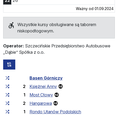
Godzina 22:26
22
26
Ważny od 01.09.2024
Wszystkie kursy obsługiwane są taborem
niskopodłogowym.
Operator:
Szczecińskie Przedsiębiorstwo Autobusowe
„Dąbie” Spółka z o.o.
wszystkie trasy tej linii
Czas przejazdu narastająco
Czas przejazdu między 
Basen Górniczy
2
Księżnej Anny
1
Most Cłowy
2
Hangarowa
1
Rondo Ułanów Podolskich