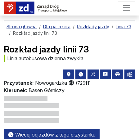
przejdź do treści strony
Strona główna
Dla pasażera
Rozkłady jazdy
Linia 73
Rozkład jazdy linii 73
Rozkład jazdy linii 73
Linia autobusowa dzienna zwykła
lokalizacja przystanku na mapie
najbliższe odjazdy z tego 
wszystkie linie zat
zgłoś przysta
drukuj
lin
Przystanek:
Nowogardzka
(726
11
)
Kierunek:
Basen Górniczy
Więcej odjazdów z tego przystanku