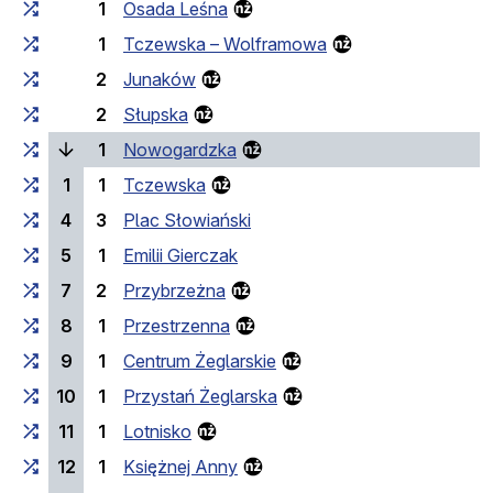
1
Osada Leśna
1
Tczewska – Wolframowa
2
Junaków
2
Słupska
(bieżący przystanek)
1
Nowogardzka
1
1
Tczewska
4
3
Plac Słowiański
5
1
Emilii Gierczak
7
2
Przybrzeżna
8
1
Przestrzenna
9
1
Centrum Żeglarskie
10
1
Przystań Żeglarska
11
1
Lotnisko
12
1
Księżnej Anny