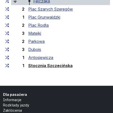
(bieżący przystanek)
Felczaka
2
Plac Szarych Szeregów
1
Plac Grunwaldzki
2
Plac Rodła
3
Matejki
2
Parkowa
3
Dubois
1
Antosiewicza
(przystanek końco
1
Stocznia Szczecińska
Dla pasażera
Informacje
Rozkłady jazdy
Zakłócenia