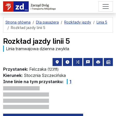
przejdź do treści strony
Strona główna
Dla pasażera
Rozkłady jazdy
Linia 5
Rozkład jazdy linii 5
Rozkład jazdy linii 5
Linia tramwajowa dzienna zwykła
lokalizacja przystanku na mapie
najbliższe odjazdy z tego 
wszystkie linie zatr
zgłoś przysta
drukuj
lin
Przystanek:
Felczaka
(123
11
)
Kierunek:
Stocznia Szczecińska
Inne linie na tym przystanku:
1