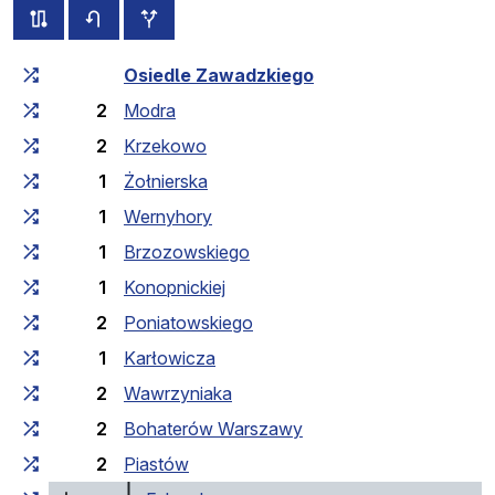
wszystkie trasy tej linii
rozkład jazdy dla przeciwnego kierunku
przystanki dodatkowe
Czas przejazdu narastająco
Czas przejazdu między 
Osiedle Zawadzkiego
2
Modra
2
Krzekowo
1
Żołnierska
1
Wernyhory
1
Brzozowskiego
1
Konopnickiej
2
Poniatowskiego
1
Karłowicza
2
Wawrzyniaka
2
Bohaterów Warszawy
2
Piastów