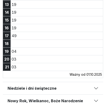
Godzina 13:19
13
19
Godzina 14:19
14
19
Godzina 15:19
15
19
Godzina 16:19
16
19
Godzina 17:49
17
49
18
Godzina 19:04
19
04
Godzina 20:03
20
03
Godzina 21:03
21
03
Ważny od 01.10.2025
Niedziele i dni świąteczne
Nowy Rok, Wielkanoc, Boże Narodzenie