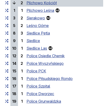
(bieżący przystanek)
2
Pilchowo Kościół
1
1
Pilchowo Leśna
3
2
Sierakowo
5
2
Leśno Górne
8
3
Siedlice Pętla
9
1
Siedlice
10
1
Siedlice Las
12
2
Police Osiedle Chemik
14
2
Police Wyszyńskiego
15
1
Police PCK
16
1
Police Piłsudskiego Rondo
17
1
Police Szpital
18
1
Police Dworzec
19
1
Police Grunwaldzka