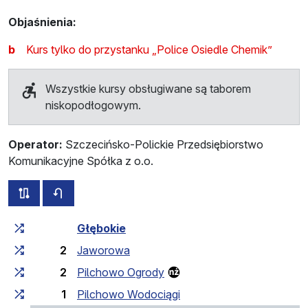
Objaśnienia:
b
Kurs tylko do przystanku „Police Osiedle Chemik”
Wszystkie kursy obsługiwane są taborem
niskopodłogowym.
Operator:
Szczecińsko-Polickie Przedsiębiorstwo
Komunikacyjne Spółka z o.o.
wszystkie trasy tej linii
rozkład jazdy dla przeciwnego kierunku
Czas przejazdu narastająco
Czas przejazdu między 
Głębokie
2
Jaworowa
2
Pilchowo Ogrody
1
Pilchowo Wodociągi