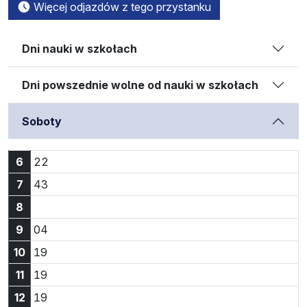
Więcej odjazdów z tego przystanku
Dni nauki w szkołach
Dni powszednie wolne od nauki w szkołach
Soboty
Godzina 6:22
6
22
Godzina 7:43
7
43
8
Godzina 9:04
9
04
Godzina 10:19
10
19
Godzina 11:19
11
19
Godzina 12:19
12
19