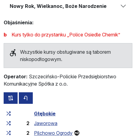
Nowy Rok, Wielkanoc, Boże Narodzenie
Objaśnienia:
b
Kurs tylko do przystanku „Police Osiedle Chemik”
Wszystkie kursy obsługiwane są taborem
niskopodłogowym.
Operator:
Szczecińsko-Polickie Przedsiębiorstwo
Komunikacyjne Spółka z o.o.
wszystkie trasy tej linii
rozkład jazdy dla przeciwnego kierunku
Czas przejazdu narastająco
Czas przejazdu między 
Głębokie
2
Jaworowa
2
Pilchowo Ogrody