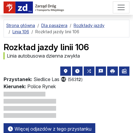
przejdź do treści strony
Strona główna
Dla pasażera
Rozkłady jazdy
Linia 106
Rozkład jazdy linii 106
Rozkład jazdy linii 106
Linia autobusowa dzienna zwykła
lokalizacja przystanku na mapie
najbliższe odjazdy z tego 
wszystkie linie zatr
zgłoś przysta
drukuj
lin
Przystanek:
Siedlice Las
(563
12
)
Kierunek:
Police Rynek
Więcej odjazdów z tego przystanku