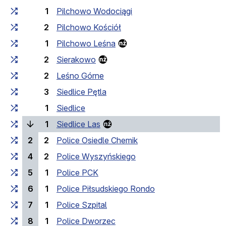
1
Pilchowo Wodociągi
2
Pilchowo Kościół
1
Pilchowo Leśna
2
Sierakowo
2
Leśno Górne
3
Siedlice Pętla
1
Siedlice
(bieżący przystanek)
1
Siedlice Las
2
2
Police Osiedle Chemik
4
2
Police Wyszyńskiego
5
1
Police PCK
6
1
Police Piłsudskiego Rondo
7
1
Police Szpital
8
1
Police Dworzec