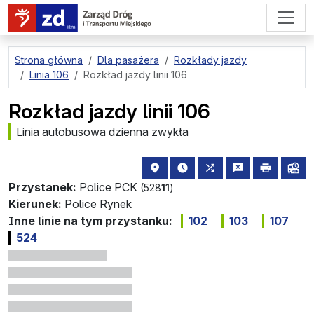
przejdź do treści strony
Strona główna
Dla pasażera
Rozkłady jazdy
Linia 106
Rozkład jazdy linii 106
Rozkład jazdy linii 106
Linia autobusowa dzienna zwykła
lokalizacja przystanku na mapie
najbliższe odjazdy z tego 
wszystkie linie zatr
zgłoś przysta
drukuj
lin
Przystanek:
Police PCK
(528
11
)
Kierunek:
Police Rynek
Inne linie na tym przystanku:
102
103
107
524