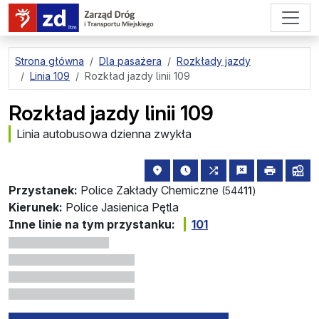
przejdź do treści strony
Strona główna
Dla pasażera
Rozkłady jazdy
Linia 109
Rozkład jazdy linii 109
Rozkład jazdy linii 109
Linia autobusowa dzienna zwykła
lokalizacja przystanku na mapie
najbliższe odjazdy z tego 
wszystkie linie zat
zgłoś przysta
drukuj
lin
Przystanek:
Police Zakłady Chemiczne
(544
11
)
Kierunek:
Police Jasienica Pętla
Inne linie na tym przystanku:
101