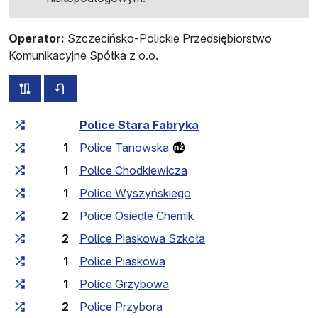
Operator:
Szczecińsko-Polickie Przedsiębiorstwo
Komunikacyjne Spółka z o.o.
wszystkie trasy tej linii
rozkład jazdy dla przeciwnego kierunku
Czas przejazdu narastająco
Czas przejazdu między 
Police Stara Fabryka
1
Police Tanowska
1
Police Chodkiewicza
1
Police Wyszyńskiego
2
Police Osiedle Chemik
2
Police Piaskowa Szkoła
1
Police Piaskowa
1
Police Grzybowa
2
Police Przybora