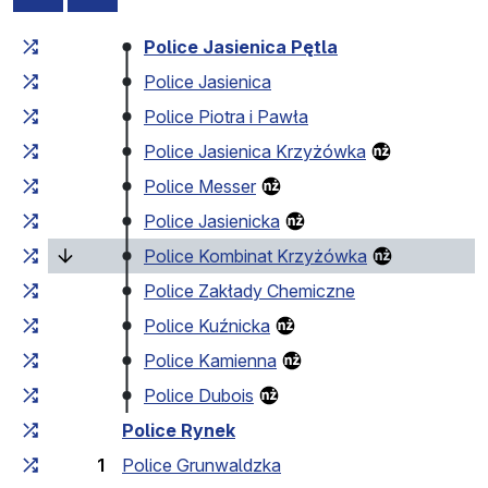
Czas przejazdu narastająco
Czas przejazdu między 
Police Jasienica Pętla
Police Jasienica
Police Piotra i Pawła
Police Jasienica Krzyżówka
Police Messer
Police Jasienicka
(bieżący pr
Police Kombinat Krzyżówka
Police Zakłady Chemiczne
Police Kuźnicka
Police Kamienna
Police Dubois
Police Rynek
1
Police Grunwaldzka