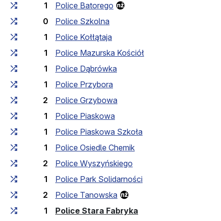
1
Police Batorego
0
Police Szkolna
1
Police Kołłątaja
1
Police Mazurska Kościół
1
Police Dąbrówka
1
Police Przybora
2
Police Grzybowa
1
Police Piaskowa
1
Police Piaskowa Szkoła
1
Police Osiedle Chemik
2
Police Wyszyńskiego
1
Police Park Solidarności
2
Police Tanowska
(przystanek końcow
1
Police Stara Fabryka