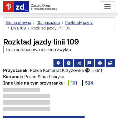
przejdź do treści strony
Strona główna
Dla pasażera
Rozkłady jazdy
Linia 109
Rozkład jazdy linii 109
Rozkład jazdy linii 109
Linia autobusowa dzienna zwykła
lokalizacja przystanku na mapie
najbliższe odjazdy z tego 
wszystkie linie zat
zgłoś przysta
drukuj
lin
Przystanek:
Police Kombinat Krzyżówka
(545
11
)
Kierunek:
Police Stara Fabryka
Inne linie na tym przystanku:
101
524