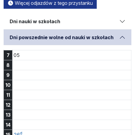
Więcej odjazdów z tego przystanku
Dni nauki w szkołach
Dni powszednie wolne od nauki w szkołach
Godzina 7:05
7
05
8
9
10
11
12
13
14
d
Godzina 15:26
15
26