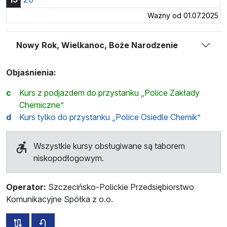
Ważny od 01.07.2025
Nowy Rok, Wielkanoc, Boże Narodzenie
Objaśnienia:
c
Kurs z podjazdem do przystanku „Police Zakłady
Chemiczne”
d
Kurs tylko do przystanku „Police Osiedle Chemik”
Wszystkie kursy obsługiwane są taborem
niskopodłogowym.
Operator:
Szczecińsko-Polickie Przedsiębiorstwo
Komunikacyjne Spółka z o.o.
wszystkie trasy tej linii
rozkład jazdy dla przeciwnego kierunku