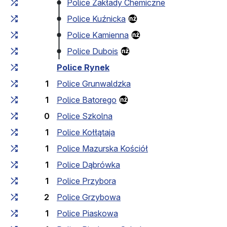
Police Zakłady Chemiczne
Police Kuźnicka
Police Kamienna
Police Dubois
Police Rynek
1
Police Grunwaldzka
1
Police Batorego
0
Police Szkolna
1
Police Kołłątaja
1
Police Mazurska Kościół
1
Police Dąbrówka
1
Police Przybora
2
Police Grzybowa
1
Police Piaskowa