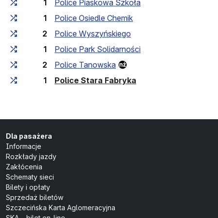
1
Police Piaskowa Szkoła
1
Police Osiedle Chemik
2
Police Wyszyńskiego
1
Police Park Solidarności
2
Police Tanowska
(przystanek końcow
1
Police Stara Fabryka
Dla pasażera
Informacje
Rozkłady jazdy
Zakłócenia
Schematy sieci
Bilety i opłaty
Sprzedaż biletów
Szczecińska Karta Aglomeracyjna
SKA – bilet on-line