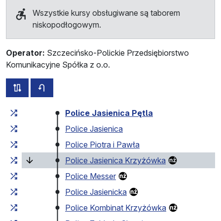
Wszystkie kursy obsługiwane są taborem
niskopodłogowym.
Operator:
Szczecińsko-Polickie Przedsiębiorstwo
Komunikacyjne Spółka z o.o.
wszystkie trasy tej linii
rozkład jazdy dla przeciwnego kierunku
Czas przejazdu narastająco
Czas przejazdu między 
Police Jasienica Pętla
Police Jasienica
Police Piotra i Pawła
(bieżący pr
Police Jasienica Krzyżówka
Police Messer
Police Jasienicka
Police Kombinat Krzyżówka