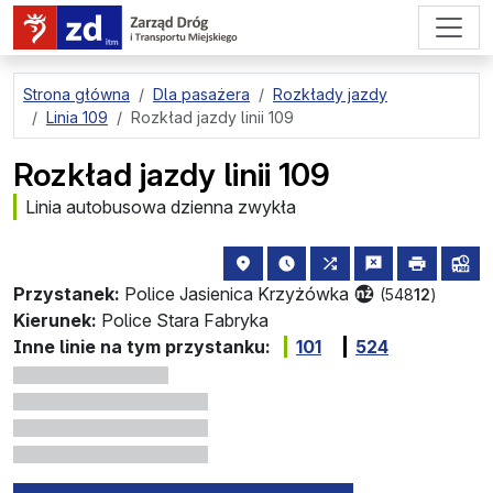
przejdź do treści strony
Strona główna
Dla pasażera
Rozkłady jazdy
Linia 109
Rozkład jazdy linii 109
Rozkład jazdy linii 109
Linia autobusowa dzienna zwykła
lokalizacja przystanku na mapie
najbliższe odjazdy z tego 
wszystkie linie zatr
zgłoś przysta
drukuj
lin
Przystanek:
Police Jasienica Krzyżówka
(548
12
)
Kierunek:
Police Stara Fabryka
Inne linie na tym przystanku:
101
524