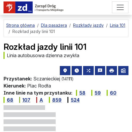
przejdź do treści strony
Strona główna
Dla pasażera
Rozkłady jazdy
Linia 101
Rozkład jazdy linii 101
Rozkład jazdy linii 101
Linia autobusowa dzienna zwykła
lokalizacja przystanku na mapie
najbliższe odjazdy z tego 
wszystkie linie zatr
zgłoś przysta
drukuj
lin
Przystanek:
Sczanieckiej
(141
11
)
Kierunek:
Plac Rodła
Inne linie na tym przystanku:
58
59
60
68
107
A
859
524