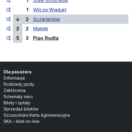
1
Staw Brodowski
1
Wilcza Wiadukt
(bieżący przystanek)
2
Sczanieckiej
2
2
Matejki
(przystanek końcowy)
5
3
Plac Rodła
Dla pasażera
Informacje
Rozkłady jazdy
Zakłócenia
Schematy sieci
Bilety i opłaty
Sprzedaż biletów
Szczecińska Karta Aglomeracyjna
SKA – bilet on-line