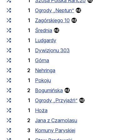
1
Szosa Polska Ranczo
1
Ogrody „Neptun”
1
Zagórskiego 10
1
Średnia
1
Ludgardy
1
Dywizjonu 303
1
Górna
2
Nehringa
1
Pokoju
2
Bogumińska
1
Ogrody „Przyjaźń”
1
Hoża
2
Jana z Czarnolasu
3
Komuny Paryskiej