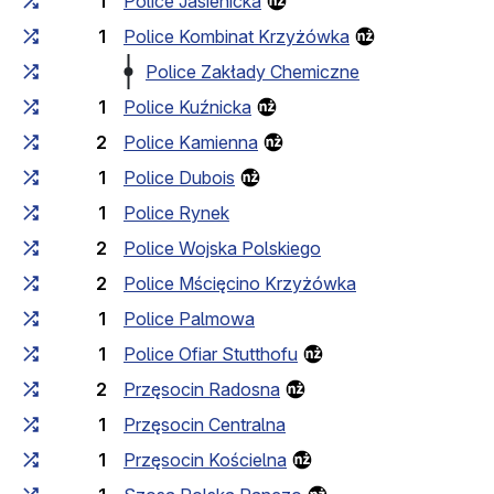
1
Police Jasienicka
1
Police Kombinat Krzyżówka
Police Zakłady Chemiczne
1
Police Kuźnicka
2
Police Kamienna
1
Police Dubois
1
Police Rynek
2
Police Wojska Polskiego
2
Police Mścięcino Krzyżówka
1
Police Palmowa
1
Police Ofiar Stutthofu
2
Przęsocin Radosna
1
Przęsocin Centralna
1
Przęsocin Kościelna