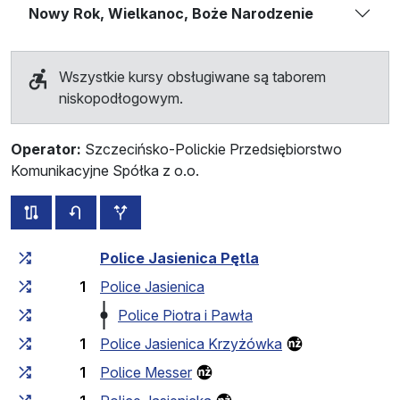
Nowy Rok, Wielkanoc, Boże Narodzenie
Wszystkie kursy obsługiwane są taborem
niskopodłogowym.
Operator:
Szczecińsko-Polickie Przedsiębiorstwo
Komunikacyjne Spółka z o.o.
wszystkie trasy tej linii
rozkład jazdy dla przeciwnego kierunku
przystanki dodatkowe
Czas przejazdu narastająco
Czas przejazdu między 
Police Jasienica Pętla
1
Police Jasienica
Police Piotra i Pawła
1
Police Jasienica Krzyżówka
1
Police Messer