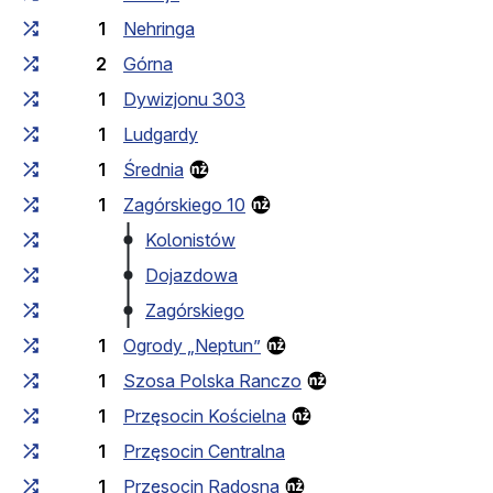
1
Nehringa
2
Górna
1
Dywizjonu 303
1
Ludgardy
1
Średnia
1
Zagórskiego 10
Kolonistów
Dojazdowa
Zagórskiego
1
Ogrody „Neptun”
1
Szosa Polska Ranczo
1
Przęsocin Kościelna
1
Przęsocin Centralna
1
Przęsocin Radosna