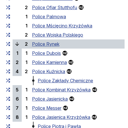
2
Police Ofiar Stutthofu
1
Police Palmowa
1
Police Mścięcino Krzyżówka
2
Police Wojska Polskiego
(bieżący przystanek)
2
Police Rynek
1
1
Police Dubois
2
1
Police Kamienna
4
2
Police Kuźnicka
Police Zakłady Chemiczne
5
1
Police Kombinat Krzyżówka
6
1
Police Jasienicka
7
1
Police Messer
8
1
Police Jasienica Krzyżówka
Police Piotra i Pawła