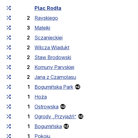
Czas przejazdu narastająco
Czas przejazdu między 
Plac Rodła
2
Rayskiego
3
Matejki
2
Sczanieckiej
2
Wilcza Wiadukt
2
Staw Brodowski
2
Komuny Paryskiej
2
Jana z Czarnolasu
1
Bogumińska Park
1
Hoża
1
Ostrowska
1
Ogrody „Przyjaźń”
1
Bogumińska
1
Pokoju