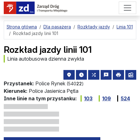
przejdź do treści strony
Strona główna
Dla pasażera
Rozkłady jazdy
Linia 101
Rozkład jazdy linii 101
Rozkład jazdy linii 101
Linia autobusowa dzienna zwykła
lokalizacja przystanku na mapie
najbliższe odjazdy z tego 
wszystkie linie zatr
zgłoś przysta
drukuj
lin
Przystanek:
Police Rynek
(540
22
)
Kierunek:
Police Jasienica Pętla
Inne linie na tym przystanku:
103
109
524