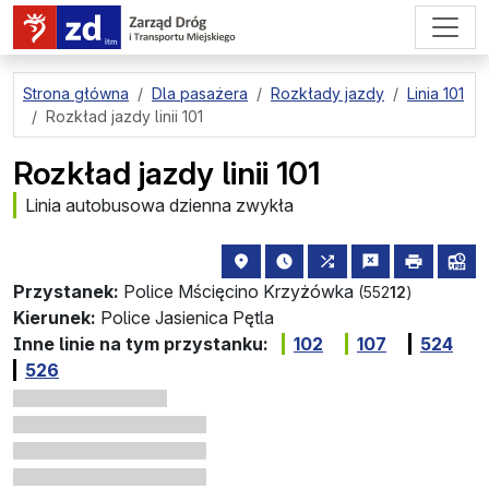
przejdź do treści strony
Strona główna
Dla pasażera
Rozkłady jazdy
Linia 101
Rozkład jazdy linii 101
Rozkład jazdy linii 101
Linia autobusowa dzienna zwykła
lokalizacja przystanku na mapie
najbliższe odjazdy z tego 
wszystkie linie zat
zgłoś przysta
drukuj
lin
Przystanek:
Police Mścięcino Krzyżówka
(552
12
)
Kierunek:
Police Jasienica Pętla
Inne linie na tym przystanku:
102
107
524
526