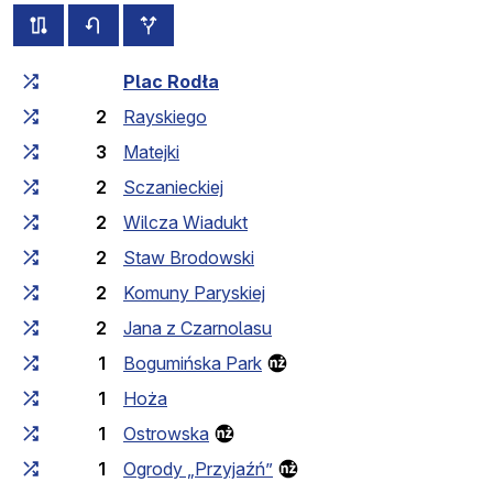
wszystkie trasy tej linii
rozkład jazdy dla przeciwnego kierunku
przystanki dodatkowe
Czas przejazdu narastająco
Czas przejazdu między 
Plac Rodła
2
Rayskiego
3
Matejki
2
Sczanieckiej
2
Wilcza Wiadukt
2
Staw Brodowski
2
Komuny Paryskiej
2
Jana z Czarnolasu
1
Bogumińska Park
1
Hoża
1
Ostrowska
1
Ogrody „Przyjaźń”