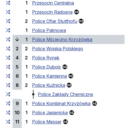
1
Przęsocin Centralna
1
Przęsocin Radosna
2
Police Ofiar Stutthofu
1
Police Palmowa
(bieżący przysta
1
Police Mścięcino Krzyżówka
2
2
Police Wojska Polskiego
4
2
Police Rynek
5
1
Police Dubois
6
1
Police Kamienna
8
2
Police Kuźnicka
Police Zakłady Chemiczne
9
1
Police Kombinat Krzyżówka
10
1
Police Jasienicka
11
1
Police Messer