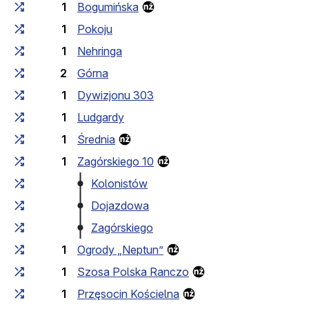
1
Bogumińska
1
Pokoju
1
Nehringa
2
Górna
1
Dywizjonu 303
1
Ludgardy
1
Średnia
1
Zagórskiego 10
Kolonistów
Dojazdowa
Zagórskiego
1
Ogrody „Neptun”
1
Szosa Polska Ranczo
1
Przęsocin Kościelna