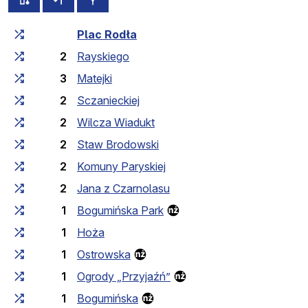
Czas przejazdu narastająco
Czas przejazdu między 
Plac Rodła
2
Rayskiego
3
Matejki
2
Sczanieckiej
2
Wilcza Wiadukt
2
Staw Brodowski
2
Komuny Paryskiej
2
Jana z Czarnolasu
1
Bogumińska Park
1
Hoża
1
Ostrowska
1
Ogrody „Przyjaźń”
1
Bogumińska