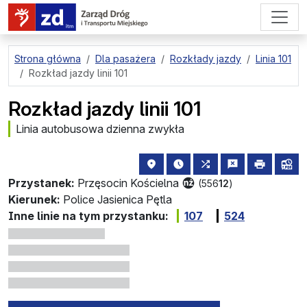
przejdź do treści strony
Strona główna
Dla pasażera
Rozkłady jazdy
Linia 101
Rozkład jazdy linii 101
Rozkład jazdy linii 101
Linia autobusowa dzienna zwykła
lokalizacja przystanku na mapie
najbliższe odjazdy z tego 
wszystkie linie zatr
zgłoś przysta
drukuj
lin
Przystanek:
Przęsocin Kościelna
(556
12
)
Kierunek:
Police Jasienica Pętla
Inne linie na tym przystanku:
107
524