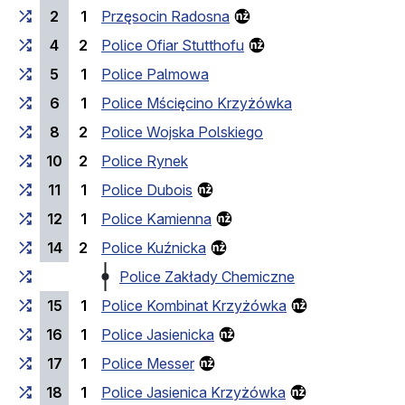
2
1
Przęsocin Radosna
4
2
Police Ofiar Stutthofu
5
1
Police Palmowa
6
1
Police Mścięcino Krzyżówka
8
2
Police Wojska Polskiego
10
2
Police Rynek
11
1
Police Dubois
12
1
Police Kamienna
14
2
Police Kuźnicka
Police Zakłady Chemiczne
15
1
Police Kombinat Krzyżówka
16
1
Police Jasienicka
17
1
Police Messer
18
1
Police Jasienica Krzyżówka