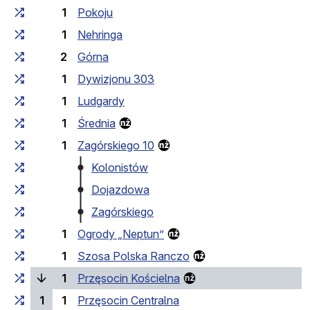
1
Pokoju
1
Nehringa
2
Górna
1
Dywizjonu 303
1
Ludgardy
1
Średnia
1
Zagórskiego 10
Kolonistów
Dojazdowa
Zagórskiego
1
Ogrody „Neptun”
1
Szosa Polska Ranczo
(bieżący przystanek)
1
Przęsocin Kościelna
1
1
Przęsocin Centralna