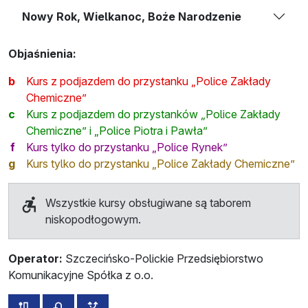
Nowy Rok, Wielkanoc, Boże Narodzenie
Objaśnienia:
b
Kurs z podjazdem do przystanku „Police Zakłady
Chemiczne”
c
Kurs z podjazdem do przystanków „Police Zakłady
Chemiczne” i „Police Piotra i Pawła”
f
Kurs tylko do przystanku „Police Rynek”
g
Kurs tylko do przystanku „Police Zakłady Chemiczne”
Wszystkie kursy obsługiwane są taborem
niskopodłogowym.
Operator:
Szczecińsko-Polickie Przedsiębiorstwo
Komunikacyjne Spółka z o.o.
wszystkie trasy tej linii
rozkład jazdy dla przeciwnego kierunku
przystanki dodatkowe