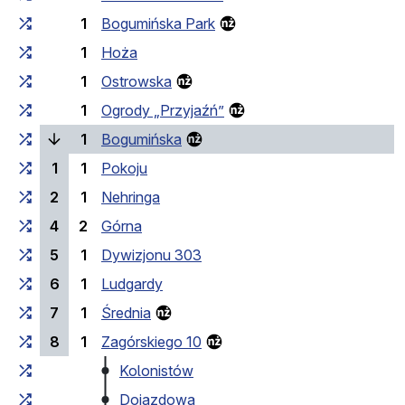
1
Bogumińska Park
1
Hoża
1
Ostrowska
1
Ogrody „Przyjaźń”
(bieżący przystanek)
1
Bogumińska
1
1
Pokoju
2
1
Nehringa
4
2
Górna
5
1
Dywizjonu 303
6
1
Ludgardy
7
1
Średnia
8
1
Zagórskiego 10
Kolonistów
Dojazdowa