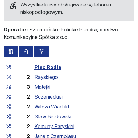
Wszystkie kursy obsługiwane są taborem
niskopodłogowym.
Operator:
Szczecińsko-Polickie Przedsiębiorstwo
Komunikacyjne Spółka z o.o.
wszystkie trasy tej linii
rozkład jazdy dla przeciwnego kierunku
przystanki dodatkowe
Czas przejazdu narastająco
Czas przejazdu między 
Plac Rodła
2
Rayskiego
3
Matejki
2
Sczanieckiej
2
Wilcza Wiadukt
2
Staw Brodowski
2
Komuny Paryskiej
2
Jana z Czarnolasu