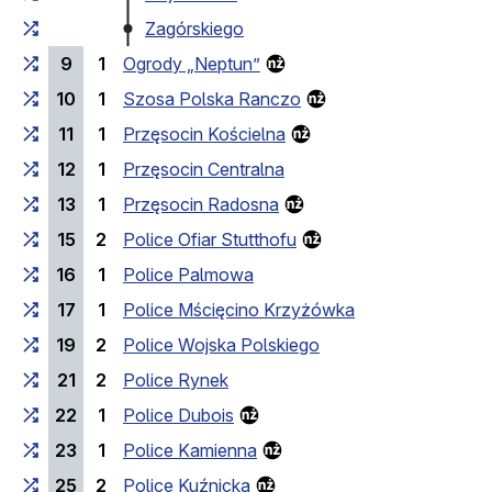
Zagórskiego
9
1
Ogrody „Neptun”
10
1
Szosa Polska Ranczo
11
1
Przęsocin Kościelna
12
1
Przęsocin Centralna
13
1
Przęsocin Radosna
15
2
Police Ofiar Stutthofu
16
1
Police Palmowa
17
1
Police Mścięcino Krzyżówka
19
2
Police Wojska Polskiego
21
2
Police Rynek
22
1
Police Dubois
23
1
Police Kamienna
25
2
Police Kuźnicka