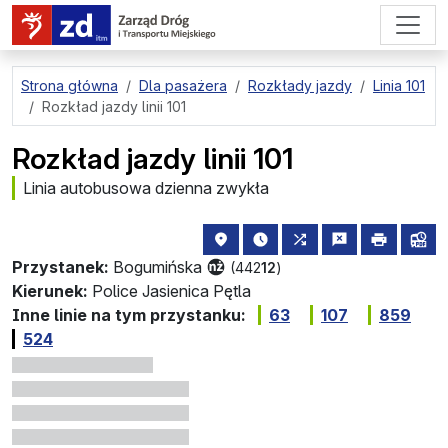
przejdź do treści strony
Strona główna
Dla pasażera
Rozkłady jazdy
Linia 101
Rozkład jazdy linii 101
Rozkład jazdy linii 101
Linia autobusowa dzienna zwykła
lokalizacja przystanku na mapie
najbliższe odjazdy z tego 
wszystkie linie zat
zgłoś przysta
drukuj
lin
Przystanek:
Bogumińska
(442
12
)
Kierunek:
Police Jasienica Pętla
Inne linie na tym przystanku:
63
107
859
524