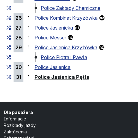
Police Zakłady Chemiczne
26
1
Police Kombinat Krzyżówka
27
1
Police Jasienicka
28
1
Police Messer
29
1
Police Jasienica Krzyżówka
Police Piotra i Pawła
30
1
Police Jasienica
(przystanek końco
31
1
Police Jasienica Pętla
Dla pasażera
Informacje
Rozkłady jazdy
Zakłócenia