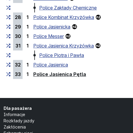
Police Zakłady Chemiczne
28
1
Police Kombinat Krzyżówka
29
1
Police Jasienicka
30
1
Police Messer
31
1
Police Jasienica Krzyżówka
Police Piotra i Pawła
32
1
Police Jasienica
(przystanek końco
33
1
Police Jasienica Pętla
Dla pasażera
Informacje
Rozkłady jazdy
Zakłócenia