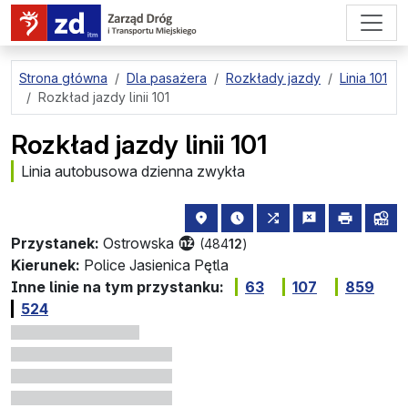
przejdź do treści strony
Strona główna
Dla pasażera
Rozkłady jazdy
Linia 101
Rozkład jazdy linii 101
Rozkład jazdy linii 101
Linia autobusowa dzienna zwykła
lokalizacja przystanku na mapie
najbliższe odjazdy z tego 
wszystkie linie zat
zgłoś przysta
drukuj
lin
Przystanek:
Ostrowska
(484
12
)
Kierunek:
Police Jasienica Pętla
Inne linie na tym przystanku:
63
107
859
524