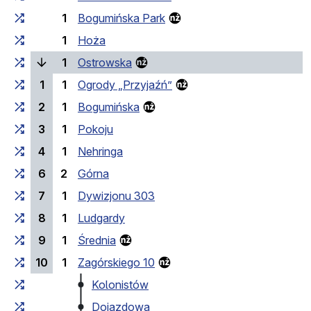
1
Bogumińska Park
1
Hoża
(bieżący przystanek)
1
Ostrowska
1
1
Ogrody „Przyjaźń”
2
1
Bogumińska
3
1
Pokoju
4
1
Nehringa
6
2
Górna
7
1
Dywizjonu 303
8
1
Ludgardy
9
1
Średnia
10
1
Zagórskiego 10
Kolonistów
Dojazdowa