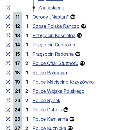
Zagórskiego
11
1
Ogrody „Neptun”
12
1
Szosa Polska Ranczo
13
1
Przęsocin Kościelna
14
1
Przęsocin Centralna
15
1
Przęsocin Radosna
17
2
Police Ofiar Stutthofu
18
1
Police Palmowa
19
1
Police Mścięcino Krzyżówka
21
2
Police Wojska Polskiego
23
2
Police Rynek
24
1
Police Dubois
25
1
Police Kamienna
27
2
Police Kuźnicka