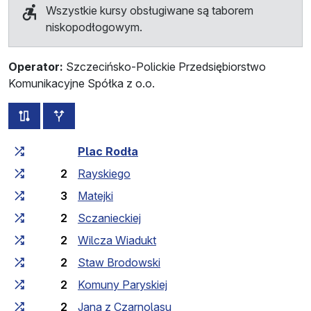
Wszystkie kursy obsługiwane są taborem
niskopodłogowym.
Operator:
Szczecińsko-Polickie Przedsiębiorstwo
Komunikacyjne Spółka z o.o.
wszystkie trasy tej linii
przystanki dodatkowe
Czas przejazdu narastająco
Czas przejazdu między 
Plac Rodła
2
Rayskiego
3
Matejki
2
Sczanieckiej
2
Wilcza Wiadukt
2
Staw Brodowski
2
Komuny Paryskiej
2
Jana z Czarnolasu