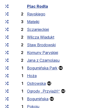
Czas przejazdu narastająco
Czas przejazdu między 
Plac Rodła
2
Rayskiego
3
Matejki
2
Sczanieckiej
2
Wilcza Wiadukt
2
Staw Brodowski
2
Komuny Paryskiej
2
Jana z Czarnolasu
1
Bogumińska Park
1
Hoża
1
Ostrowska
1
Ogrody „Przyjaźń”
1
Bogumińska
1
Pokoju