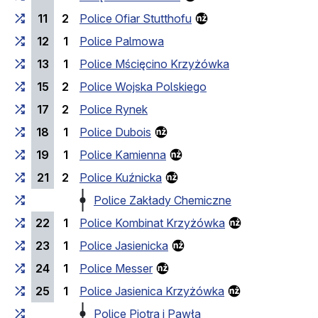
11
2
Police Ofiar Stutthofu
12
1
Police Palmowa
13
1
Police Mścięcino Krzyżówka
15
2
Police Wojska Polskiego
17
2
Police Rynek
18
1
Police Dubois
19
1
Police Kamienna
21
2
Police Kuźnicka
Police Zakłady Chemiczne
22
1
Police Kombinat Krzyżówka
23
1
Police Jasienicka
24
1
Police Messer
25
1
Police Jasienica Krzyżówka
Police Piotra i Pawła