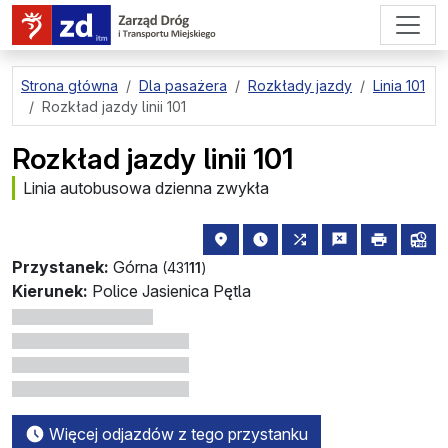
przejdź do treści strony
Strona główna
Dla pasażera
Rozkłady jazdy
Linia 101
Rozkład jazdy linii 101
Rozkład jazdy linii 101
Linia autobusowa dzienna zwykła
lokalizacja przystanku na mapie
najbliższe odjazdy z tego 
wszystkie linie zatr
zgłoś przysta
drukuj
lin
Przystanek:
Górna
(431
11
)
Kierunek:
Police Jasienica Pętla
Więcej odjazdów z tego przystanku