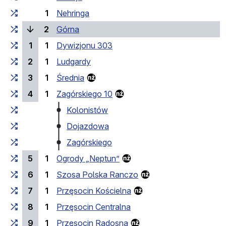
1
Nehringa
(bieżący przystanek)
2
Górna
1
1
Dywizjonu 303
2
1
Ludgardy
3
1
Średnia
4
1
Zagórskiego 10
Kolonistów
Dojazdowa
Zagórskiego
5
1
Ogrody „Neptun”
6
1
Szosa Polska Ranczo
7
1
Przęsocin Kościelna
8
1
Przęsocin Centralna
9
1
Przęsocin Radosna