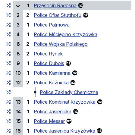
(bieżący przystanek)
1
Przęsocin Radosna
2
2
Police Ofiar Stutthofu
3
1
Police Palmowa
4
1
Police Mścięcino Krzyżówka
6
2
Police Wojska Polskiego
8
2
Police Rynek
9
1
Police Dubois
10
1
Police Kamienna
12
2
Police Kuźnicka
Police Zakłady Chemiczne
13
1
Police Kombinat Krzyżówka
14
1
Police Jasienicka
15
1
Police Messer
16
1
Police Jasienica Krzyżówka