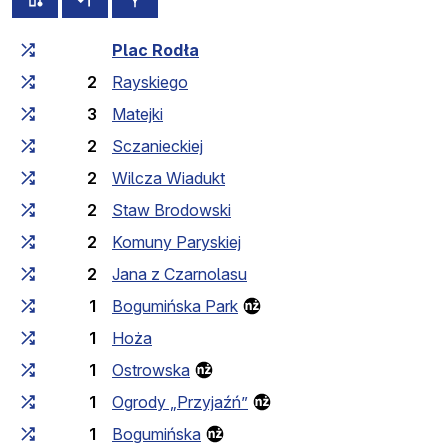
Czas przejazdu narastająco
Czas przejazdu między 
Plac Rodła
2
Rayskiego
3
Matejki
2
Sczanieckiej
2
Wilcza Wiadukt
2
Staw Brodowski
2
Komuny Paryskiej
2
Jana z Czarnolasu
1
Bogumińska Park
1
Hoża
1
Ostrowska
1
Ogrody „Przyjaźń”
1
Bogumińska