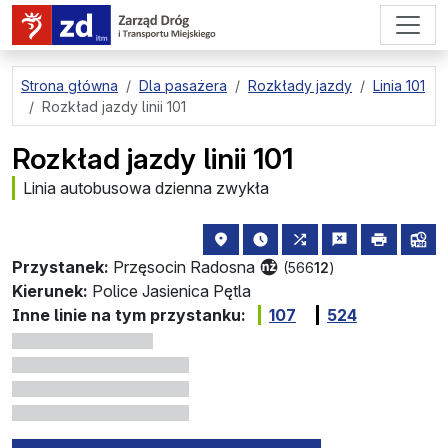
przejdź do treści strony
Strona główna
Dla pasażera
Rozkłady jazdy
Linia 101
Rozkład jazdy linii 101
Rozkład jazdy linii 101
Linia autobusowa dzienna zwykła
lokalizacja przystanku na mapie
najbliższe odjazdy z tego 
wszystkie linie zat
zgłoś przysta
drukuj
lin
Przystanek:
Przęsocin Radosna
(566
12
)
Kierunek:
Police Jasienica Pętla
Inne linie na tym przystanku:
107
524