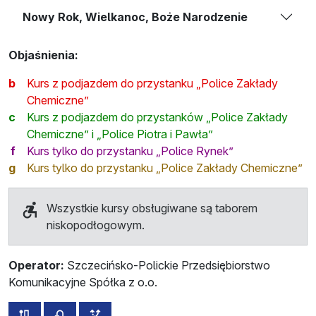
Nowy Rok, Wielkanoc, Boże Narodzenie
Objaśnienia:
b
Kurs z podjazdem do przystanku „Police Zakłady
Chemiczne”
c
Kurs z podjazdem do przystanków „Police Zakłady
Chemiczne” i „Police Piotra i Pawła”
f
Kurs tylko do przystanku „Police Rynek”
g
Kurs tylko do przystanku „Police Zakłady Chemiczne”
Wszystkie kursy obsługiwane są taborem
niskopodłogowym.
Operator:
Szczecińsko-Polickie Przedsiębiorstwo
Komunikacyjne Spółka z o.o.
wszystkie trasy tej linii
rozkład jazdy dla przeciwnego kierunku
przystanki dodatkowe