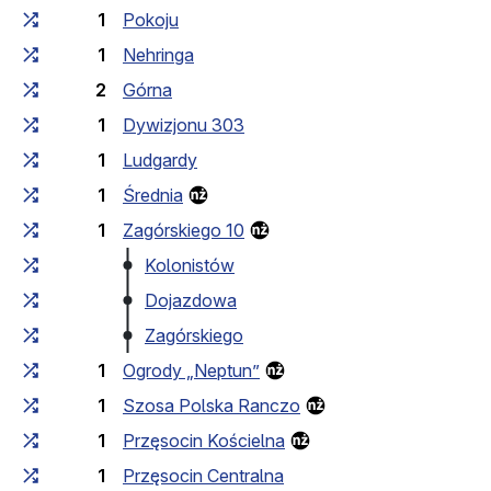
1
Pokoju
1
Nehringa
2
Górna
1
Dywizjonu 303
1
Ludgardy
1
Średnia
1
Zagórskiego 10
Kolonistów
Dojazdowa
Zagórskiego
1
Ogrody „Neptun”
1
Szosa Polska Ranczo
1
Przęsocin Kościelna
1
Przęsocin Centralna