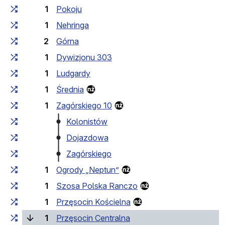
1
Pokoju
1
Nehringa
2
Górna
1
Dywizjonu 303
1
Ludgardy
1
Średnia
1
Zagórskiego 10
Kolonistów
Dojazdowa
Zagórskiego
1
Ogrody „Neptun”
1
Szosa Polska Ranczo
1
Przęsocin Kościelna
(bieżący przystanek)
1
Przęsocin Centralna