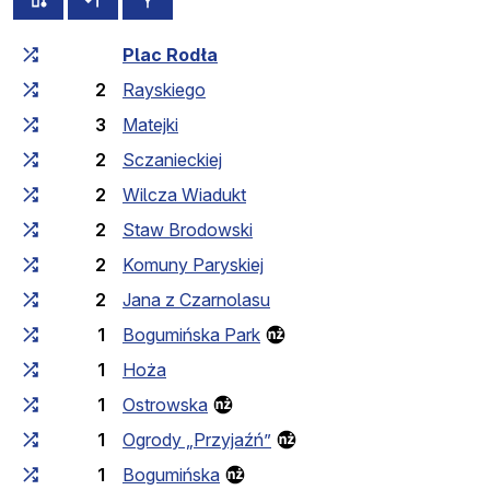
Czas przejazdu narastająco
Czas przejazdu między 
Plac Rodła
2
Rayskiego
3
Matejki
2
Sczanieckiej
2
Wilcza Wiadukt
2
Staw Brodowski
2
Komuny Paryskiej
2
Jana z Czarnolasu
1
Bogumińska Park
1
Hoża
1
Ostrowska
1
Ogrody „Przyjaźń”
1
Bogumińska