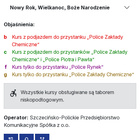
Nowy Rok, Wielkanoc, Boże Narodzenie
Objaśnienia:
b
Kurs z podjazdem do przystanku „Police Zakłady
Chemiczne”
c
Kurs z podjazdem do przystanków „Police Zakłady
Chemiczne” i „Police Piotra i Pawła”
f
Kurs tylko do przystanku „Police Rynek”
g
Kurs tylko do przystanku „Police Zakłady Chemiczne”
Wszystkie kursy obsługiwane są taborem
niskopodłogowym.
Operator:
Szczecińsko-Polickie Przedsiębiorstwo
Komunikacyjne Spółka z o.o.
wszystkie trasy tej linii
rozkład jazdy dla przeciwnego kierunku
przystanki dodatkowe