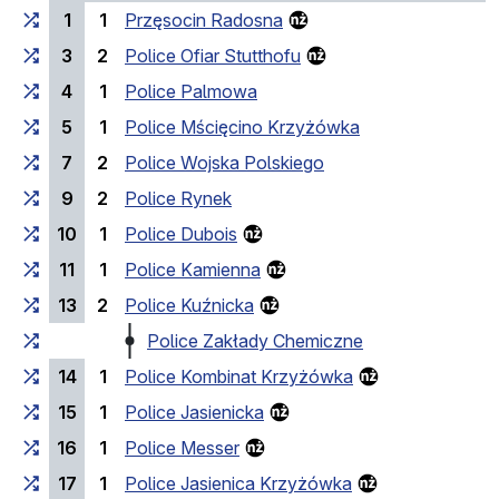
1
1
Przęsocin Radosna
3
2
Police Ofiar Stutthofu
4
1
Police Palmowa
5
1
Police Mścięcino Krzyżówka
7
2
Police Wojska Polskiego
9
2
Police Rynek
10
1
Police Dubois
11
1
Police Kamienna
13
2
Police Kuźnicka
Police Zakłady Chemiczne
14
1
Police Kombinat Krzyżówka
15
1
Police Jasienicka
16
1
Police Messer
17
1
Police Jasienica Krzyżówka