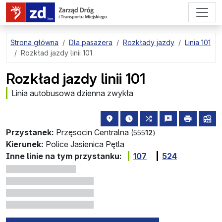
przejdź do treści strony
Strona główna
Dla pasażera
Rozkłady jazdy
Linia 101
Rozkład jazdy linii 101
Rozkład jazdy linii 101
Linia autobusowa dzienna zwykła
lokalizacja przystanku na mapie
najbliższe odjazdy z tego 
wszystkie linie zatr
zgłoś przysta
drukuj
lin
Przystanek:
Przęsocin Centralna
(555
12
)
Kierunek:
Police Jasienica Pętla
Inne linie na tym przystanku:
107
524